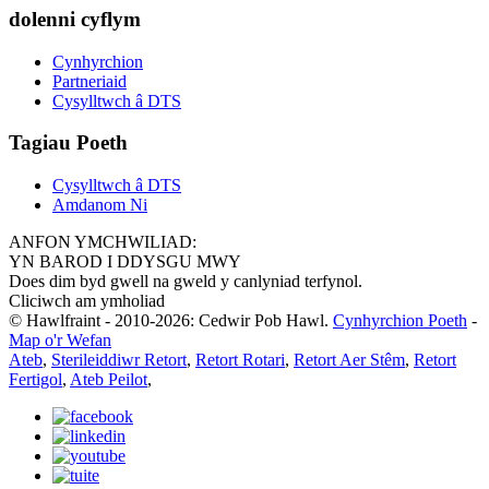
dolenni cyflym
Cynhyrchion
Partneriaid
Cysylltwch â DTS
Tagiau Poeth
Cysylltwch â DTS
Amdanom Ni
ANFON YMCHWILIAD:
YN BAROD I DDYSGU MWY
Does dim byd gwell na gweld y canlyniad terfynol.
Cliciwch am ymholiad
© Hawlfraint - 2010-2026: Cedwir Pob Hawl.
Cynhyrchion Poeth
-
Map o'r Wefan
Ateb
,
Sterileiddiwr Retort
,
Retort Rotari
,
Retort Aer Stêm
,
Retort
Fertigol
,
Ateb Peilot
,