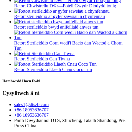
Retort Chwistrellu Dŵr—Poteli Gwydr Diodydd tonig
Retort sterileiddio ar gyfer sawsiau a chynfennau
Retort sterileiddio bwyd anifeiliaid anwes tun
Retort Sterileiddio Corn wedi'i Bacio dan Wactod a Chorn
Tun
Retort Sterileiddio Can Tiwna
Retort Sterileiddio Llaeth Cnau Coco Tun
Hambwrdd Haen Dwbl
Cysylltwch â ni
sales1@dtszb.com
+86 18953636707
+86 18953636707
Parth Diwydiannol DTS, Zhucheng, Talaith Shandong, Pre-
Press China