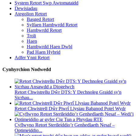
System Retort Swp Awtomataidd
Dewisiadau
Ategolion Retort
Basged Retort
Sylfaen Hambwrdd Retort
Hambwrdd Retort
Troli
Haen
Hambwrdd Haen Dwbl
Pad Haen Hybrid
Adfer Ynni Retort
Cynhyrchion Nodwedd
Retort Chwistrellu Dŵr DTS: Y Dechnoleg Graidd sy'n
Sicrhau...
Retort Chwistrell Dŵr Piwrî Llysiau Babanod Potel Wydr
Cyflwyno Retort Sterileiddio’r Genhedlaeth Nesaf –
Optimeiddio...