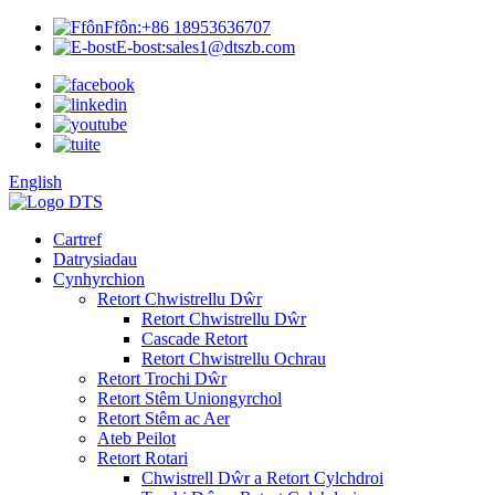
Ffôn:
+86 18953636707
E-bost:
sales1@dtszb.com
English
Cartref
Datrysiadau
Cynhyrchion
Retort Chwistrellu Dŵr
Retort Chwistrellu Dŵr
Cascade Retort
Retort Chwistrellu Ochrau
Retort Trochi Dŵr
Retort Stêm Uniongyrchol
Retort Stêm ac Aer
Ateb Peilot
Retort Rotari
Chwistrell Dŵr a Retort Cylchdroi