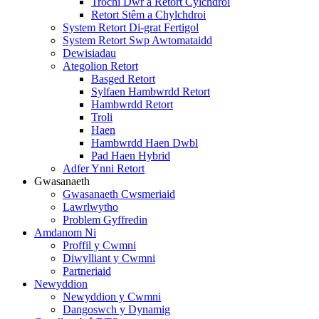
Trochi Dŵr a Retort Cylchdroi
Retort Stêm a Chylchdroi
System Retort Di-grat Fertigol
System Retort Swp Awtomataidd
Dewisiadau
Ategolion Retort
Basged Retort
Sylfaen Hambwrdd Retort
Hambwrdd Retort
Troli
Haen
Hambwrdd Haen Dwbl
Pad Haen Hybrid
Adfer Ynni Retort
Gwasanaeth
Gwasanaeth Cwsmeriaid
Lawrlwytho
Problem Gyffredin
Amdanom Ni
Proffil y Cwmni
Diwylliant y Cwmni
Partneriaid
Newyddion
Newyddion y Cwmni
Dangoswch y Dynamig