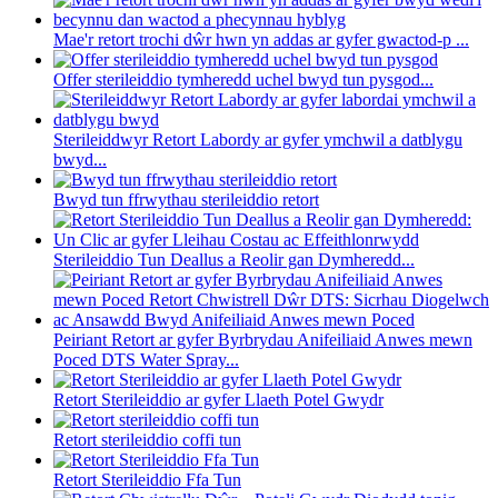
Mae'r retort trochi dŵr hwn yn addas ar gyfer gwactod-p ...
Offer sterileiddio tymheredd uchel bwyd tun pysgod...
Sterileiddwyr Retort Labordy ar gyfer ymchwil a datblygu
bwyd...
Bwyd tun ffrwythau sterileiddio retort
Sterileiddio Tun Deallus a Reolir gan Dymheredd...
Peiriant Retort ar gyfer Byrbrydau Anifeiliaid Anwes mewn
Poced DTS Water Spray...
Retort Sterileiddio ar gyfer Llaeth Potel Gwydr
Retort sterileiddio coffi tun
Retort Sterileiddio Ffa Tun