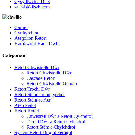
Cysylltwch â DTS
sales1@dtszb.com
Cartref
Cynhyrchion
Ategolion Retort
Hambwrdd Haen Dwbl
Categorïau
Retort Chwistrellu Dŵr
Retort Chwistrellu Dŵr
Cascade Retort
Retort Chwistrellu Ochrau
Retort Trochi Dŵr
Retort Stêm Uniongyrchol
Retort Stêm ac Aer
Ateb Peilot
Retort Rotari
Chwistrell Dŵr a Retort Cylchdroi
Trochi Dŵr a Retort Cylchdroi
Retort Stêm a Chylchdroi
System Retort Di-grat Fertigol