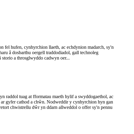
fel hufen, cynhyrchion llaeth, ac echdynion madarch, sy'n
ru â dosbarthu oergell traddodiadol, gall technoleg
â storio a throsglwyddo cadwyn oer...
n raddol tuag at fformatau maeth hylif a swyddogaethol, ac
ol ar gyfer cathod a chŵn. Nodweddir y cynhyrchion hyn gan
retort chwistrellu dŵr yn ddarn allweddol o offer sy'n pennu