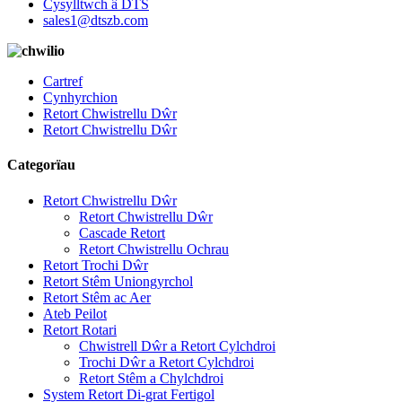
Cysylltwch â DTS
sales1@dtszb.com
Cartref
Cynhyrchion
Retort Chwistrellu Dŵr
Retort Chwistrellu Dŵr
Categorïau
Retort Chwistrellu Dŵr
Retort Chwistrellu Dŵr
Cascade Retort
Retort Chwistrellu Ochrau
Retort Trochi Dŵr
Retort Stêm Uniongyrchol
Retort Stêm ac Aer
Ateb Peilot
Retort Rotari
Chwistrell Dŵr a Retort Cylchdroi
Trochi Dŵr a Retort Cylchdroi
Retort Stêm a Chylchdroi
System Retort Di-grat Fertigol