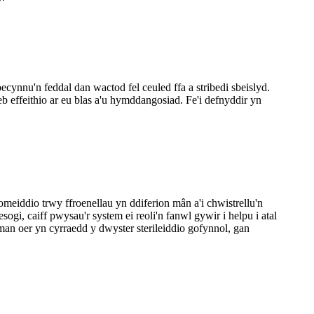
ynnu'n feddal dan wactod fel ceuled ffa a stribedi sbeislyd.
 effeithio ar eu blas a'u hymddangosiad. Fe'i defnyddir yn
omeiddio trwy ffroenellau yn ddiferion mân a'i chwistrellu'n
i, caiff pwysau'r system ei reoli'n fanwl gywir i helpu i atal
man oer yn cyrraedd y dwyster sterileiddio gofynnol, gan