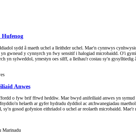
h Hufenog
ol sydd â maeth uchel a lleithder uchel. Mae'n cynnwys cynhwysion 
yn gwneud y cynnyrch yn fwy sensitif i halogiad microbaidd. O'i gymha
 yn sylweddol, ymestyn oes silff, a lleihau'r costau sy'n gysylltiedig 
iliaid Anwes
fordd o fyw brif ffrwd heddiw. Mae bwyd anifeiliaid anwes yn symud y
efnyddio'n helaeth ar gyfer hydradu dyddiol ac atchwanegiadau maeth
, sy'n gosod gofynion eithriadol o uchel ar reolaeth microbaidd. Mae'r 