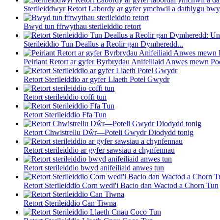
Sterileiddwyr Retort Labordy ar gyfer ymchwil a datblygu bwy
Bwyd tun ffrwythau sterileiddio retort
Sterileiddio Tun Deallus a Reolir gan Dymheredd...
Peiriant Retort ar gyfer Byrbrydau Anifeiliaid Anwes mewn P
Retort Sterileiddio ar gyfer Llaeth Potel Gwydr
Retort sterileiddio coffi tun
Retort Sterileiddio Ffa Tun
Retort Chwistrellu Dŵr—Poteli Gwydr Diodydd tonig
Retort sterileiddio ar gyfer sawsiau a chynfennau
Retort sterileiddio bwyd anifeiliaid anwes tun
Retort Sterileiddio Corn wedi'i Bacio dan Wactod a Chorn Tun
Retort Sterileiddio Can Tiwna