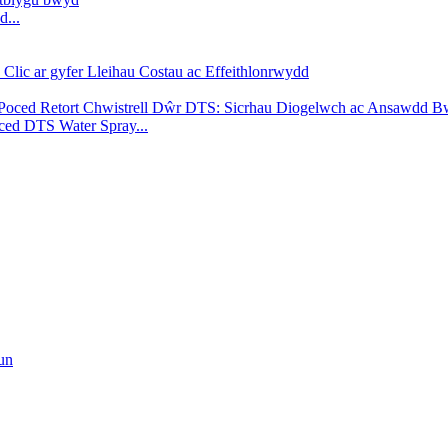
d...
oced DTS Water Spray...