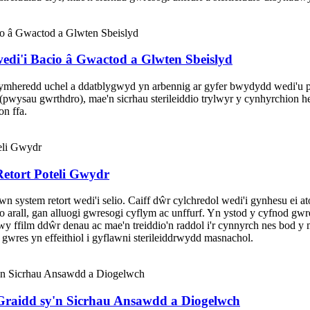
wedi'i Bacio â Gwactod a Glwten Sbeislyd
tymheredd uchel a ddatblygwyd yn arbennig ar gyfer bwydydd wedi'u pec
wysau gwrthdro), mae'n sicrhau sterileiddio trylwyr y cynhyrchion heb
n ffa.
etort Poteli Gwydr
wn system retort wedi'i selio. Caiff dŵr cylchredol wedi'i gynhesu ei at
all, gan alluogi gwresogi cyflym ac unffurf. Yn ystod y cyfnod gwresog
y ffilm ddŵr denau ac mae'n treiddio'n raddol i'r cynnyrch nes bod y 
 gwres yn effeithiol i gyflawni sterileiddrwydd masnachol.
Graidd sy'n Sicrhau Ansawdd a Diogelwch