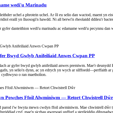
amame wedi'u Marinadu
ithder uchel a phrotein uchel. Ar ôl eu selio dan wactod, maent yn e
idiol eraill yn lluosogi'n hawdd. Ni all berwi'n rheolaidd ddileu'r bact
ar gyfer danteithion wedi'u marinadu ac edamame wedi'u pecynnu dan wa
yfer Bwyd Gwlyb Anifeiliaid Anwes Cwpan PP
h ar gyfer bwyd gwlyb anifeiliaid anwes premiwm. Mae'r deunydd PP y
fn, yn selio'n dynn, ac yn edrych yn wych ar silffoedd—perffaith ar gyf
u cydbwyso o ran maetholion.
n Powches Ffoil Alwminiwm — Retort Chwistrell Dŵr
ydd parod i'w bwyta mewn cwdyn ffoil alwminiwm. Mae chwistrell dŵr 
reiddiad cryf, mae'n sicrhau gwresogi unffurf a sterileiddio dibynadw