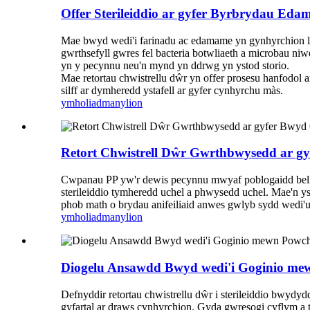
Offer Sterileiddio ar gyfer Byrbrydau Ed
Mae bwyd wedi'i farinadu ac edamame yn gynhyrchion lle
gwrthsefyll gwres fel bacteria botwliaeth a microbau niwe
yn y pecynnu neu'n mynd yn ddrwg yn ystod storio.
Mae retortau chwistrellu dŵr yn offer prosesu hanfodol 
silff ar dymheredd ystafell ar gyfer cynhyrchu màs.
ymholiad
manylion
Retort Chwistrell Dŵr Gwrthbwysedd ar g
Cwpanau PP yw'r dewis pecynnu mwyaf poblogaidd bellac
sterileiddio tymheredd uchel a phwysedd uchel. Mae'n ysga
phob math o brydau anifeiliaid anwes gwlyb sydd wedi'
ymholiad
manylion
Diogelu Ansawdd Bwyd wedi'i Goginio mew
Defnyddir retortau chwistrellu dŵr i sterileiddio bwyd
gyfartal ar draws cynhyrchion. Gyda gwresogi cyflym a th