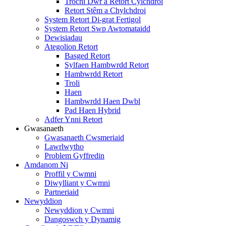
Trochi Dŵr a Retort Cylchdroi
Retort Stêm a Chylchdroi
System Retort Di-grat Fertigol
System Retort Swp Awtomataidd
Dewisiadau
Ategolion Retort
Basged Retort
Sylfaen Hambwrdd Retort
Hambwrdd Retort
Troli
Haen
Hambwrdd Haen Dwbl
Pad Haen Hybrid
Adfer Ynni Retort
Gwasanaeth
Gwasanaeth Cwsmeriaid
Lawrlwytho
Problem Gyffredin
Amdanom Ni
Proffil y Cwmni
Diwylliant y Cwmni
Partneriaid
Newyddion
Newyddion y Cwmni
Dangoswch y Dynamig