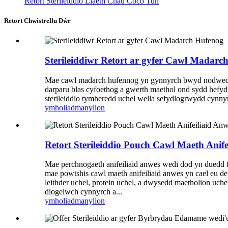
Retort Sterileiddio Llaeth Cnau Coco Tun
Retort Chwistrellu Dŵr
Sterileiddiwr Retort ar gyfer Cawl Madarc
Mae cawl madarch hufennog yn gynnyrch bwyd nodweddiad
darparu blas cyfoethog a gwerth maethol ond sydd hefyd 
sterileiddio tymheredd uchel wella sefydlogrwydd cynnyrch
ymholiad
manylion
Retort Sterileiddio Pouch Cawl Maeth Anife
Mae perchnogaeth anifeiliaid anwes wedi dod yn duedd f
mae powtshis cawl maeth anifeiliaid anwes yn cael eu d
leithder uchel, protein uchel, a dwysedd maetholion uchel
diogelwch cynnyrch a...
ymholiad
manylion