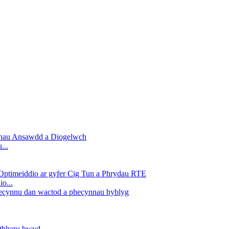
...
o...