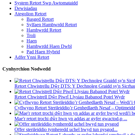
System Retort Swp Awtomataidd
Dewisiadau
Ategolion Retort
Basged Retort
Sylfaen Hambwrdd Retort
Hambwrdd Retort
Troli
Haen
Hambwrdd Haen Dwbl
Pad Haen Hybrid
Adfer Ynni Retort
Cynhyrchion Nodwedd
Retort Chwistrellu Dŵr DTS: Y Dechnoleg Graidd sy'n Sicrhau
Retort Chwistrell Dŵr Piwrî Llysiau Babanod Potel Wydr
Cyflwyno Retort Sterileiddio’r Genhedlaeth Nesaf – Optimeiddi
Mae'r retort trochi dŵr hwn yn addas ar gyfer gwactod-p ...
Offer sterileiddio tymheredd uchel bwyd tun pysgod...