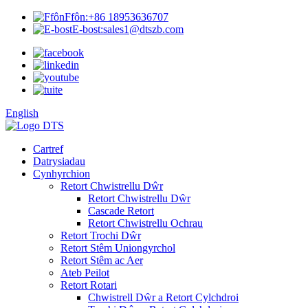
Ffôn:
+86 18953636707
E-bost:
sales1@dtszb.com
English
Cartref
Datrysiadau
Cynhyrchion
Retort Chwistrellu Dŵr
Retort Chwistrellu Dŵr
Cascade Retort
Retort Chwistrellu Ochrau
Retort Trochi Dŵr
Retort Stêm Uniongyrchol
Retort Stêm ac Aer
Ateb Peilot
Retort Rotari
Chwistrell Dŵr a Retort Cylchdroi