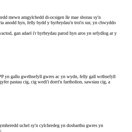
istedd mewn amgylchedd di-ocsigen lle mae sborau sy'n
eria anodd hyn, felly bydd y byrbrydau'n troi'n sur, yn chwyddo
ctod, gan adael i'r byrbrydau parod hyn aros yn sefydlog ar y
n gallu gwrthsefyll gwres ac yn wydn, felly gall wrthsefyll
er pastau cig, cig wedi'i dorri'n faetholion, sawsiau cig, a
tymheredd uchel sy'n cylchredeg yn dosbarthu gwres yn
y.