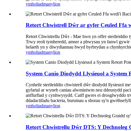
ymholiad
manylion
Retort Chwistrell Dŵr ar gyfer Ceuled Ffa 
Retort Chwistrellu Dŵr - Mae hwn yn offer sterileiddio 
Trwy reoli tymheredd, amser a phwysau yn fanwl gywir (p
helaeth yn y diwydiannau bwyd byrbrydau a chynhyrchio
ymholiad
manylion
System Canio Diodydd Llysieuol a System R
Cynhelir sterileiddio chwistrell dŵr diodydd llysieuol me
gyfartal ar wyneb caniau alwminiwm neu ddeunydd pacio ar
anffurfiad y cynhwysydd. Caiff gwres ei drosglwyddo trw
ddadactifadu bacteria, burumau a sborau sy'n gwrthsefyll
ymholiad
manylion
Retort Chwistrellu Dŵr DTS: Y Dechnoleg 