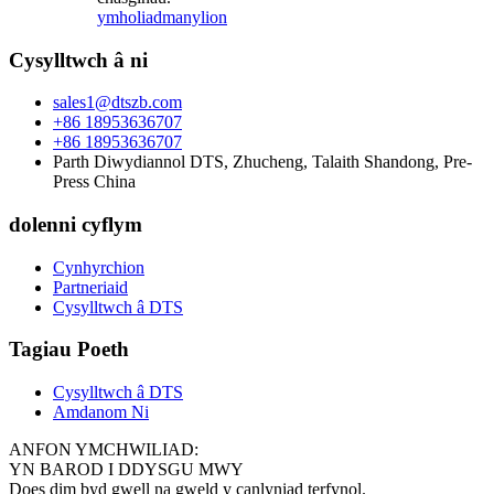
ymholiad
manylion
Cysylltwch â ni
sales1@dtszb.com
+86 18953636707
+86 18953636707
Parth Diwydiannol DTS, Zhucheng, Talaith Shandong, Pre-
Press China
dolenni cyflym
Cynhyrchion
Partneriaid
Cysylltwch â DTS
Tagiau Poeth
Cysylltwch â DTS
Amdanom Ni
ANFON YMCHWILIAD:
YN BAROD I DDYSGU MWY
Does dim byd gwell na gweld y canlyniad terfynol.