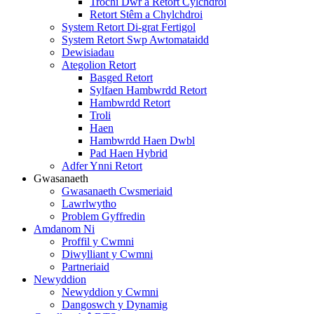
Trochi Dŵr a Retort Cylchdroi
Retort Stêm a Chylchdroi
System Retort Di-grat Fertigol
System Retort Swp Awtomataidd
Dewisiadau
Ategolion Retort
Basged Retort
Sylfaen Hambwrdd Retort
Hambwrdd Retort
Troli
Haen
Hambwrdd Haen Dwbl
Pad Haen Hybrid
Adfer Ynni Retort
Gwasanaeth
Gwasanaeth Cwsmeriaid
Lawrlwytho
Problem Gyffredin
Amdanom Ni
Proffil y Cwmni
Diwylliant y Cwmni
Partneriaid
Newyddion
Newyddion y Cwmni
Dangoswch y Dynamig