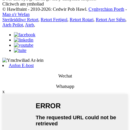
Cliciwch am ymholiad
© Hawlfraint - 2010-2026: Cedwir Pob Hawl.
Cynhyrchion Poeth
-
Map o'r Wefan
Sterileiddiwr Retort
,
Retort Fertigol
,
Retort Rotari
,
Retort Aer Stêm
,
Ateb Peilot
,
Ateb
,
Anfon E-bost
Wechat
Whatsapp
x