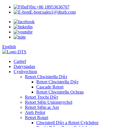
Ffôn:
+86 18953636707
E-bost:
sales1@dtszb.com
English
Cartref
Datrysiadau
Cynhyrchion
Retort Chwistrellu Dŵr
Retort Chwistrellu Dŵr
Cascade Retort
Retort Chwistrellu Ochrau
Retort Trochi Dŵr
Retort Stêm Uniongyrchol
Retort Stêm ac Aer
Ateb Peilot
Retort Rotari
Chwistrell Dŵr a Retort Cylchdroi