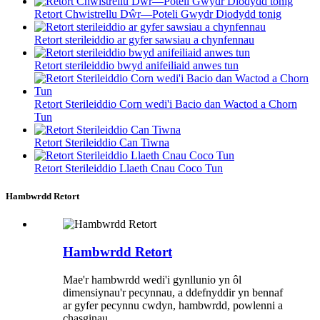
Retort Chwistrellu Dŵr—Poteli Gwydr Diodydd tonig
Retort sterileiddio ar gyfer sawsiau a chynfennau
Retort sterileiddio bwyd anifeiliaid anwes tun
Retort Sterileiddio Corn wedi'i Bacio dan Wactod a Chorn
Tun
Retort Sterileiddio Can Tiwna
Retort Sterileiddio Llaeth Cnau Coco Tun
Hambwrdd Retort
Hambwrdd Retort
Mae'r hambwrdd wedi'i gynllunio yn ôl
dimensiynau'r pecynnau, a ddefnyddir yn bennaf
ar gyfer pecynnu cwdyn, hambwrdd, powlenni a
chasginau.