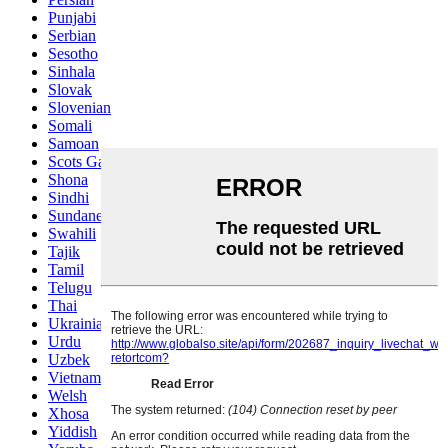
Punjabi
Serbian
Sesotho
Sinhala
Slovak
Slovenian
Somali
Samoan
Scots Gaelic
Shona
Sindhi
Sundanese
Swahili
Tajik
Tamil
Telugu
Thai
Ukrainian
Urdu
Uzbek
Vietnamese
Welsh
Xhosa
Yiddish