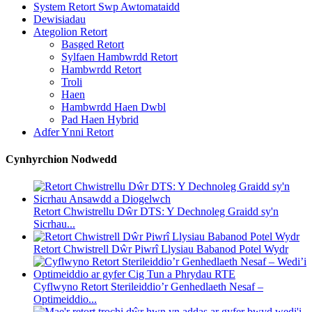
System Retort Swp Awtomataidd
Dewisiadau
Ategolion Retort
Basged Retort
Sylfaen Hambwrdd Retort
Hambwrdd Retort
Troli
Haen
Hambwrdd Haen Dwbl
Pad Haen Hybrid
Adfer Ynni Retort
Cynhyrchion Nodwedd
Retort Chwistrellu Dŵr DTS: Y Dechnoleg Graidd sy'n
Sicrhau...
Retort Chwistrell Dŵr Piwrî Llysiau Babanod Potel Wydr
Cyflwyno Retort Sterileiddio’r Genhedlaeth Nesaf –
Optimeiddio...