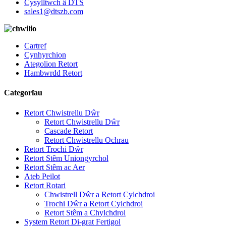
Cysylltwch â DTS
sales1@dtszb.com
Cartref
Cynhyrchion
Ategolion Retort
Hambwrdd Retort
Categorïau
Retort Chwistrellu Dŵr
Retort Chwistrellu Dŵr
Cascade Retort
Retort Chwistrellu Ochrau
Retort Trochi Dŵr
Retort Stêm Uniongyrchol
Retort Stêm ac Aer
Ateb Peilot
Retort Rotari
Chwistrell Dŵr a Retort Cylchdroi
Trochi Dŵr a Retort Cylchdroi
Retort Stêm a Chylchdroi
System Retort Di-grat Fertigol