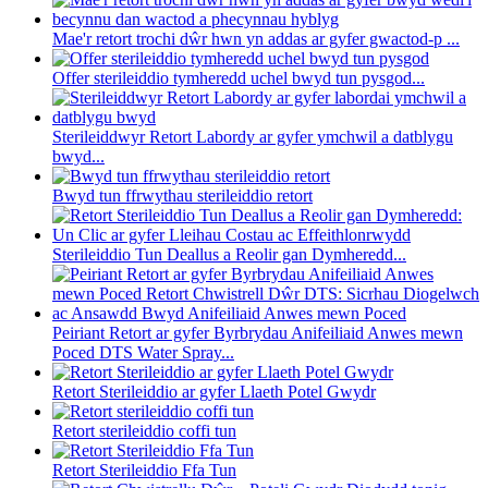
Mae'r retort trochi dŵr hwn yn addas ar gyfer gwactod-p ...
Offer sterileiddio tymheredd uchel bwyd tun pysgod...
Sterileiddwyr Retort Labordy ar gyfer ymchwil a datblygu
bwyd...
Bwyd tun ffrwythau sterileiddio retort
Sterileiddio Tun Deallus a Reolir gan Dymheredd...
Peiriant Retort ar gyfer Byrbrydau Anifeiliaid Anwes mewn
Poced DTS Water Spray...
Retort Sterileiddio ar gyfer Llaeth Potel Gwydr
Retort sterileiddio coffi tun
Retort Sterileiddio Ffa Tun