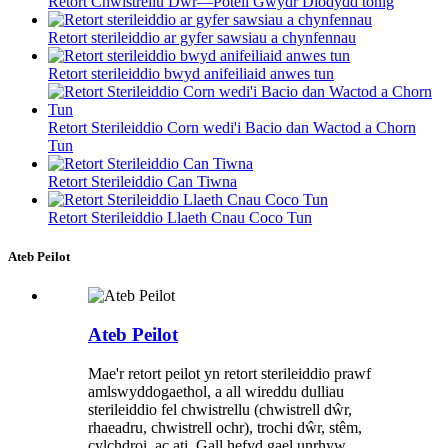
Retort Chwistrellu Dŵr—Poteli Gwydr Diodydd tonig
Retort sterileiddio ar gyfer sawsiau a chynfennau
Retort sterileiddio bwyd anifeiliaid anwes tun
Retort Sterileiddio Corn wedi'i Bacio dan Wactod a Chorn
Tun
Retort Sterileiddio Can Tiwna
Retort Sterileiddio Llaeth Cnau Coco Tun
Ateb Peilot
Ateb Peilot
Mae'r retort peilot yn retort sterileiddio prawf
amlswyddogaethol, a all wireddu dulliau
sterileiddio fel chwistrellu (chwistrell dŵr,
rhaeadru, chwistrell ochr), trochi dŵr, stêm,
cylchdroi, ac ati. Gall hefyd gael unrhyw