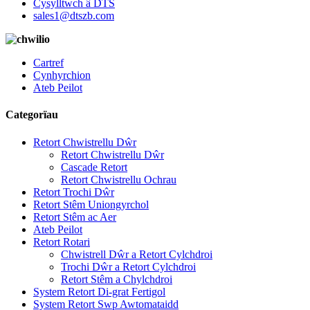
Cysylltwch â DTS
sales1@dtszb.com
Cartref
Cynhyrchion
Ateb Peilot
Categorïau
Retort Chwistrellu Dŵr
Retort Chwistrellu Dŵr
Cascade Retort
Retort Chwistrellu Ochrau
Retort Trochi Dŵr
Retort Stêm Uniongyrchol
Retort Stêm ac Aer
Ateb Peilot
Retort Rotari
Chwistrell Dŵr a Retort Cylchdroi
Trochi Dŵr a Retort Cylchdroi
Retort Stêm a Chylchdroi
System Retort Di-grat Fertigol
System Retort Swp Awtomataidd