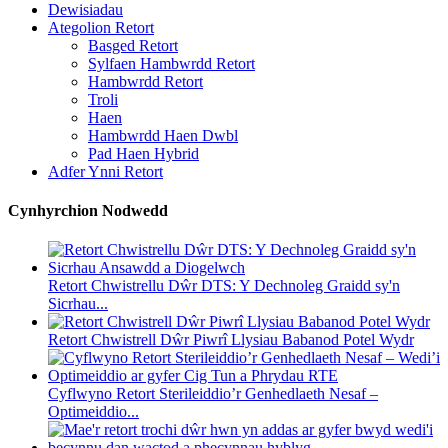
Dewisiadau
Ategolion Retort
Basged Retort
Sylfaen Hambwrdd Retort
Hambwrdd Retort
Troli
Haen
Hambwrdd Haen Dwbl
Pad Haen Hybrid
Adfer Ynni Retort
Cynhyrchion Nodwedd
Retort Chwistrellu Dŵr DTS: Y Dechnoleg Graidd sy'n
Sicrhau...
Retort Chwistrell Dŵr Piwrî Llysiau Babanod Potel Wydr
Cyflwyno Retort Sterileiddio’r Genhedlaeth Nesaf –
Optimeiddio...