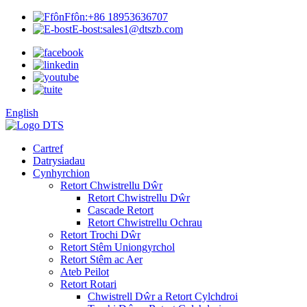
Ffôn:
+86 18953636707
E-bost:
sales1@dtszb.com
English
Cartref
Datrysiadau
Cynhyrchion
Retort Chwistrellu Dŵr
Retort Chwistrellu Dŵr
Cascade Retort
Retort Chwistrellu Ochrau
Retort Trochi Dŵr
Retort Stêm Uniongyrchol
Retort Stêm ac Aer
Ateb Peilot
Retort Rotari
Chwistrell Dŵr a Retort Cylchdroi