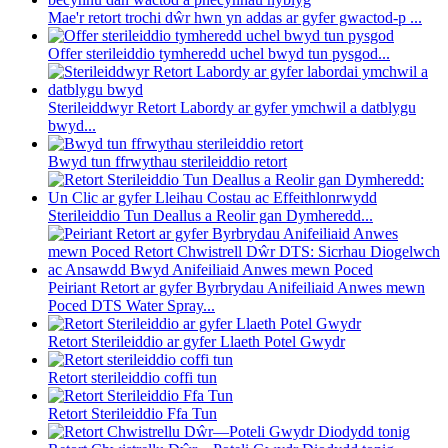
Mae'r retort trochi dŵr hwn yn addas ar gyfer gwactod-p ...
Offer sterileiddio tymheredd uchel bwyd tun pysgod...
Sterileiddwyr Retort Labordy ar gyfer ymchwil a datblygu
bwyd...
Bwyd tun ffrwythau sterileiddio retort
Sterileiddio Tun Deallus a Reolir gan Dymheredd...
Peiriant Retort ar gyfer Byrbrydau Anifeiliaid Anwes mewn
Poced DTS Water Spray...
Retort Sterileiddio ar gyfer Llaeth Potel Gwydr
Retort sterileiddio coffi tun
Retort Sterileiddio Ffa Tun