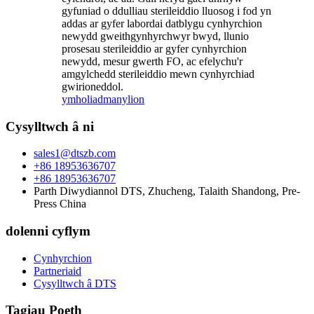
gyfuniad o ddulliau sterileiddio lluosog i fod yn
addas ar gyfer labordai datblygu cynhyrchion
newydd gweithgynhyrchwyr bwyd, llunio
prosesau sterileiddio ar gyfer cynhyrchion
newydd, mesur gwerth FO, ac efelychu'r
amgylchedd sterileiddio mewn cynhyrchiad
gwirioneddol.
ymholiad
manylion
Cysylltwch â ni
sales1@dtszb.com
+86 18953636707
+86 18953636707
Parth Diwydiannol DTS, Zhucheng, Talaith Shandong, Pre-
Press China
dolenni cyflym
Cynhyrchion
Partneriaid
Cysylltwch â DTS
Tagiau Poeth