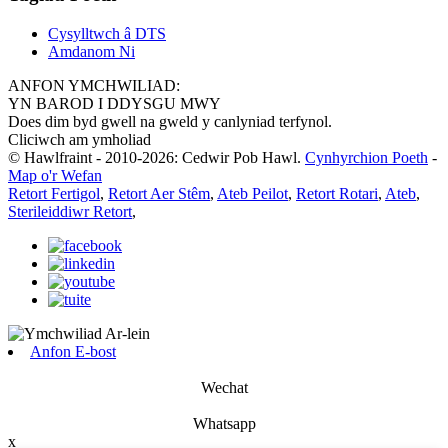
Cysylltwch â DTS
Amdanom Ni
ANFON YMCHWILIAD:
YN BAROD I DDYSGU MWY
Does dim byd gwell na gweld y canlyniad terfynol.
Cliciwch am ymholiad
© Hawlfraint - 2010-2026: Cedwir Pob Hawl.
Cynhyrchion Poeth
-
Map o'r Wefan
Retort Fertigol
,
Retort Aer Stêm
,
Ateb Peilot
,
Retort Rotari
,
Ateb
,
Sterileiddiwr Retort
,
Anfon E-bost
Wechat
Whatsapp
x