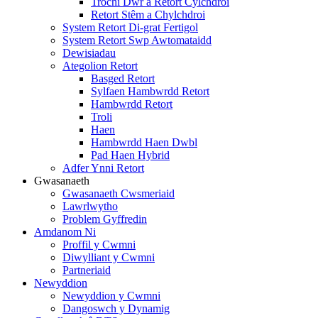
Trochi Dŵr a Retort Cylchdroi
Retort Stêm a Chylchdroi
System Retort Di-grat Fertigol
System Retort Swp Awtomataidd
Dewisiadau
Ategolion Retort
Basged Retort
Sylfaen Hambwrdd Retort
Hambwrdd Retort
Troli
Haen
Hambwrdd Haen Dwbl
Pad Haen Hybrid
Adfer Ynni Retort
Gwasanaeth
Gwasanaeth Cwsmeriaid
Lawrlwytho
Problem Gyffredin
Amdanom Ni
Proffil y Cwmni
Diwylliant y Cwmni
Partneriaid
Newyddion
Newyddion y Cwmni
Dangoswch y Dynamig