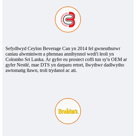
Sefydlwyd Ceylon Beverage Can yn 2014 fel gwneuthurwr
caniau alwminiwm a phennau annibynnol wedi'i leoli yn
Colombo Sri Lanka. Ar gyfer eu prosiect coffi tun sy'n OEM ar
gyfer Nestlé, mae DTS yn darparu retort, llwythwr dadlwytho
awtomatig llawn, troli trydanol ac ati.