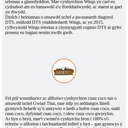
sebonau a glanedyddion. Mae cynhyrchion Wings yn cael eu
cydnabod am eu hansawdd a'u fforddiadwyedd, ac maent ar gael
yn rhwydd.
Diolch i beiriannau o ansawdd uchel a gwasanaeth rhagorol
DTS, enillodd DTS ymddiriedaeth Wings, ac yn 2015,
cyflwynodd Wings retortau a chymysgydd coginio DTS ar gyfer
prosesu eu bagiau sesnin nwdls gwib.
Fel prif wneuthurwr ac allforiwr cynhyrchion cnau coco tun o
ansawdd uchel Gwlad Thai, mae mfp yn arddangos llinell
gynnyrch helaeth sy'n amrywio o laeth a hufen cnau coco, sudd
cnau coco, dyfyniad cnau coco, i olew cnau coco gwyryfon.
Ar hyn o bryd, mae'r cwmni'n cynhyrchu bron i 100% o'i
refeniw o allforion i farchnadoedd ledled y byd – gan gynnwys y