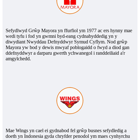
Sefydlwyd Grŵp Mayora yn ffurfiol ym 1977 ac ers hynny mae
wedi tyfu i fod yn gwmni byd-eang cydnabyddedig yn y
diwydiant Nwyddau Defnyddwyr Symud Cyflym. Nod grŵp
Mayora yw bod y dewis mwyaf poblogaidd o fwyd a diod gan
ddefnyddwyr a darparu gwerth ychwanegol i randdeiliaid a'r
amgylchedd.
Mae Wings yn cael ei gydnabod fel grŵp busnes sefydledig a
doeth yn Indonesia gyda chryfder penodol ym maes cynhyrchu