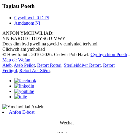
Tagiau Poeth
Cysylltwch â DTS
Amdanom Ni
ANFON YMCHWILIAD:
YN BAROD I DDYSGU MWY
Does dim byd gwell na gweld y canlyniad terfynol.
Cliciwch am ymholiad
© Hawlfraint - 2010-2026: Cedwir Pob Hawl.
Cynhyrchion Poeth
-
Map o'r Wefan
Ateb
,
Ateb Peilot
,
Retort Rotari
,
Sterileiddiwr Retort
,
Retort
Fertigol
,
Retort Aer Stêm
,
Anfon E-bost
Wechat