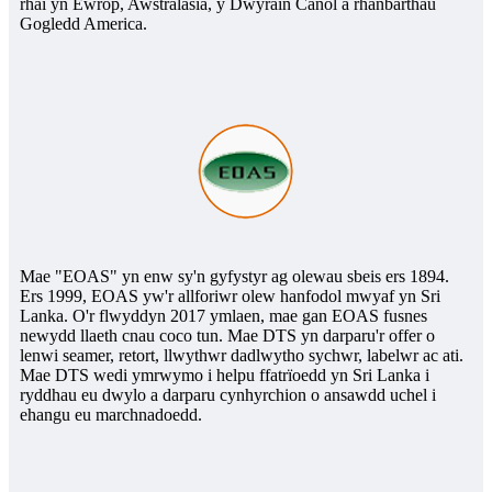
rhai yn Ewrop, Awstralasia, y Dwyrain Canol a rhanbarthau
Gogledd America.
Mae "EOAS" yn enw sy'n gyfystyr ag olewau sbeis ers 1894.
Ers 1999, EOAS yw'r allforiwr olew hanfodol mwyaf yn Sri
Lanka. O'r flwyddyn 2017 ymlaen, mae gan EOAS fusnes
newydd llaeth cnau coco tun. Mae DTS yn darparu'r offer o
lenwi seamer, retort, llwythwr dadlwytho sychwr, labelwr ac ati.
Mae DTS wedi ymrwymo i helpu ffatrïoedd yn Sri Lanka i
ryddhau eu dwylo a darparu cynhyrchion o ansawdd uchel i
ehangu eu marchnadoedd.