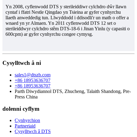
Yn 2008, cyflenwodd DTS y sterileiddiwr cylchdro dŵr llawn
cyntaf i ffatri Nestle Qingdao yn Tsieina ar gyfer cynhyrchu
llaeth anweddedig tun. Llwyddodd i ddisodli'r un math o offer a
wnaed yn yr Almaen. Yn 2011 cyflenwodd DTS 12 set o
sterileiddwyr cylchdro stêm DTS-18-6 i Jinan Yinlu (y capasiti o
600cpm) ar gyfer cynhyrchu congee cymysg.
Cysylltwch â ni
sales1@dtszb.com
+86 18953636707
+86 18953636707
Parth Diwydiannol DTS, Zhucheng, Talaith Shandong, Pre-
Press China
dolenni cyflym
Cynhyrchion
Partneriaid
Cysylltwch â DTS