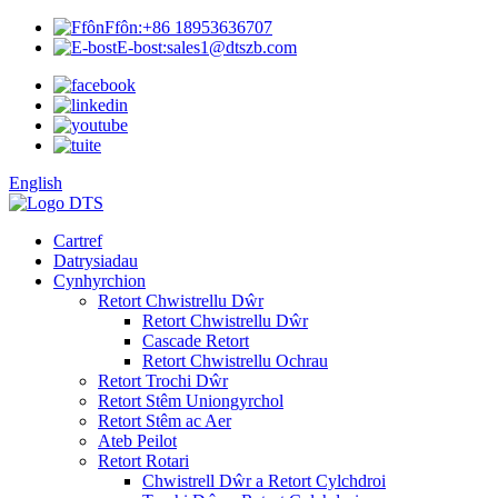
Ffôn:
+86 18953636707
E-bost:
sales1@dtszb.com
English
Cartref
Datrysiadau
Cynhyrchion
Retort Chwistrellu Dŵr
Retort Chwistrellu Dŵr
Cascade Retort
Retort Chwistrellu Ochrau
Retort Trochi Dŵr
Retort Stêm Uniongyrchol
Retort Stêm ac Aer
Ateb Peilot
Retort Rotari
Chwistrell Dŵr a Retort Cylchdroi