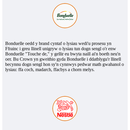
Bonduelle oedd y brand cyntaf o lysiau wedi'u prosesu yn
Ffrainc i greu llinell unigryw o lysiau tun dogn sengl o'r enw
Bonduelle "Touche de," y gellir eu bwyta naill ai'n boeth neu'n
oer. Bu Crown yn gweithio gyda Bonduelle i ddatblygu'r llinell
becynnu dogn sengl hon sy'n cynnwys pedwar math gwahanol o
lysiau: ffa coch, madarch, ffacbys a chorn melys.