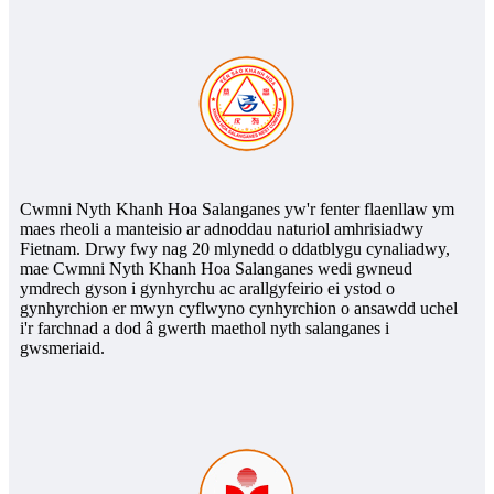
Cwmni Nyth Khanh Hoa Salanganes yw'r fenter flaenllaw ym
maes rheoli a manteisio ar adnoddau naturiol amhrisiadwy
Fietnam. Drwy fwy nag 20 mlynedd o ddatblygu cynaliadwy,
mae Cwmni Nyth Khanh Hoa Salanganes wedi gwneud
ymdrech gyson i gynhyrchu ac arallgyfeirio ei ystod o
gynhyrchion er mwyn cyflwyno cynhyrchion o ansawdd uchel
i'r farchnad a dod â gwerth maethol nyth salanganes i
gwsmeriaid.