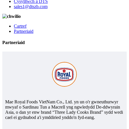
Cysylltwch â DTS
sales1@dtszb.com
Cartref
Partneriaid
Partneriaid
Mae Royal Foods VietNam Co., Ltd. yn un o'r gwneuthurwyr
mwyaf o Sardinau Tun a Macrell yng ngwledydd De-ddwyrain
Asia, o dan yr enw brand “Three Lady Cooks Brand” sydd wedi
cael ei gydnabod a'i ymddiried ynddo'n fyd-eang.