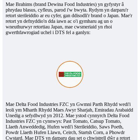
Mae Brahims (brand Dewina Food Industries) yn gyfystyr â
phrydau blasus, cyfleus, parod i'w bwyta. Rydym yn darparu'r
retort sterileiddio ar eu cyfer, gan ddisodli'r brand o Japan. Mae'r
retort yn defnyddio'n dda iawn ac o'i gymharu ag un o
wneuthurwyr retortiau Japan, mae cwsmeriaid yn rhoi
gwerthfawrogiad uchel i DTS fel a ganlyn:
Mae Delta Food Industries FZC yn Gwmni Parth Rhydd wedi'i
leoli ym Mharth Rhydd Maes Awyr Sharjah, Emiradau Arabaidd
Unedig a sefydlwyd yn 2012. Mae ystod cynnyrch Delta Food
Industries FZC yn cynnwys: Past Tomato, Catsup Tomato,
Llaeth Anweddedig, Hufen wedi'i Sterileiddio, Saws Poeth,
Powdr Llaeth Hufen Llawn, Ceirch, Startsh Corn, a Phowdr
Cwstard. Mae DTS yn darparu dau set o chwistrell dŵr a retort