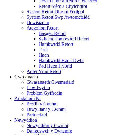
Trochi Dŵr a Retort Cylchdroi
Retort Stêm a Chylchdroi
System Retort Di-grat Fertigol
System Retort Swp Awtomataidd
Dewisiadau
Ategolion Retort
Basged Retort
Sylfaen Hambwrdd Retort
Hambwrdd Retort
Troli
Haen
Hambwrdd Haen Dwbl
Pad Haen Hybrid
Adfer Ynni Retort
Gwasanaeth
Gwasanaeth Cwsmeriaid
Lawrlwytho
Problem Gyffredin
Amdanom Ni
Proffil y Cwmni
Diwylliant y Cwmni
Partneriaid
Newyddion
Newyddion y Cwmni
Dangoswch y Dynamig