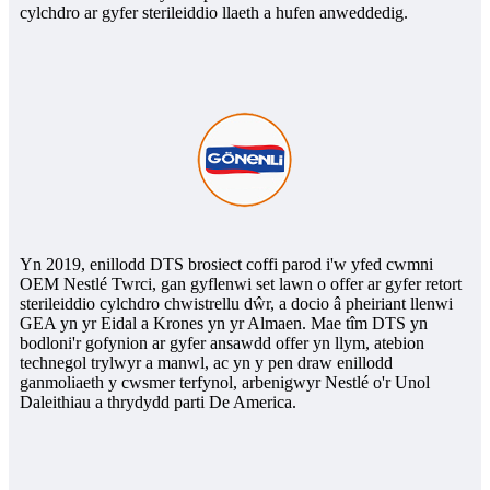
cylchdro ar gyfer sterileiddio llaeth a hufen anweddedig.
Yn 2019, enillodd DTS brosiect coffi parod i'w yfed cwmni
OEM Nestlé Twrci, gan gyflenwi set lawn o offer ar gyfer retort
sterileiddio cylchdro chwistrellu dŵr, a docio â pheiriant llenwi
GEA yn yr Eidal a Krones yn yr Almaen. Mae tîm DTS yn
bodloni'r gofynion ar gyfer ansawdd offer yn llym, atebion
technegol trylwyr a manwl, ac yn y pen draw enillodd
ganmoliaeth y cwsmer terfynol, arbenigwyr Nestlé o'r Unol
Daleithiau a thrydydd parti De America.