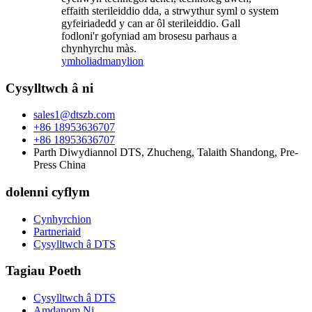
effaith sterileiddio dda, a strwythur syml o system
gyfeiriadedd y can ar ôl sterileiddio. Gall
fodloni'r gofyniad am brosesu parhaus a
chynhyrchu màs.
ymholiad
manylion
Cysylltwch â ni
sales1@dtszb.com
+86 18953636707
+86 18953636707
Parth Diwydiannol DTS, Zhucheng, Talaith Shandong, Pre-
Press China
dolenni cyflym
Cynhyrchion
Partneriaid
Cysylltwch â DTS
Tagiau Poeth
Cysylltwch â DTS
Amdanom Ni