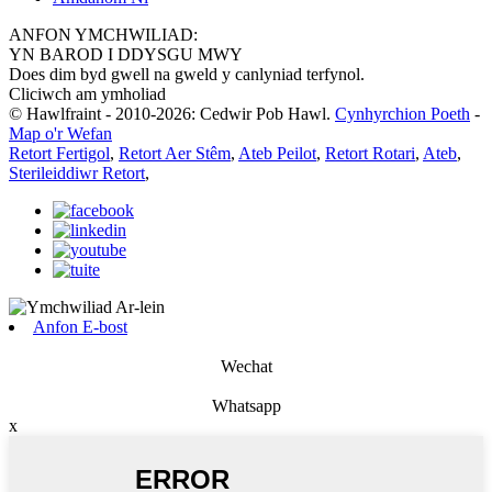
ANFON YMCHWILIAD:
YN BAROD I DDYSGU MWY
Does dim byd gwell na gweld y canlyniad terfynol.
Cliciwch am ymholiad
© Hawlfraint - 2010-2026: Cedwir Pob Hawl.
Cynhyrchion Poeth
-
Map o'r Wefan
Retort Fertigol
,
Retort Aer Stêm
,
Ateb Peilot
,
Retort Rotari
,
Ateb
,
Sterileiddiwr Retort
,
Anfon E-bost
Wechat
Whatsapp
x