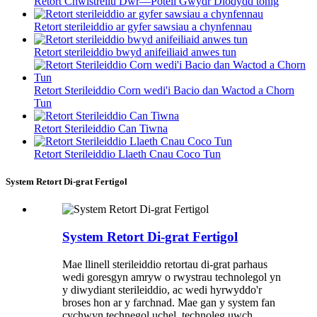
Retort Chwistrellu Dŵr—Poteli Gwydr Diodydd tonig
Retort sterileiddio ar gyfer sawsiau a chynfennau
Retort sterileiddio bwyd anifeiliaid anwes tun
Retort Sterileiddio Corn wedi'i Bacio dan Wactod a Chorn
Tun
Retort Sterileiddio Can Tiwna
Retort Sterileiddio Llaeth Cnau Coco Tun
System Retort Di-grat Fertigol
System Retort Di-grat Fertigol
Mae llinell sterileiddio retortau di-grat parhaus
wedi goresgyn amryw o rwystrau technolegol yn
y diwydiant sterileiddio, ac wedi hyrwyddo'r
broses hon ar y farchnad. Mae gan y system fan
cychwyn technegol uchel, technoleg uwch,