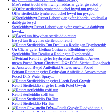
Mae'r retort trochi dŵr hwn yn addas ar gyfer gwactod-p ...
Offer sterileiddio tymheredd uchel bwyd tun pysgod...
Sterileiddwyr Retort Labordy ar gyfer ymchwil a datblygu
bwyd...
Bwyd tun ffrwythau sterileiddio retort
Sterileiddio Tun Deallus a Reolir gan Dymheredd...
Peiriant Retort ar gyfer Byrbrydau Anifeiliaid Anwes mewn
Poced DTS Water Spray...
Retort Sterileiddio ar gyfer Llaeth Potel Gwydr
Retort sterileiddio coffi tun
Retort Sterileiddio Ffa Tun