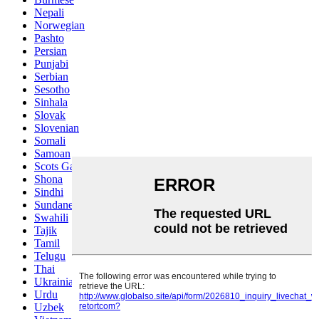
Nepali
Norwegian
Pashto
Persian
Punjabi
Serbian
Sesotho
Sinhala
Slovak
Slovenian
Somali
Samoan
Scots Gaelic
Shona
Sindhi
Sundanese
Swahili
Tajik
Tamil
Telugu
Thai
Ukrainian
Urdu
Uzbek