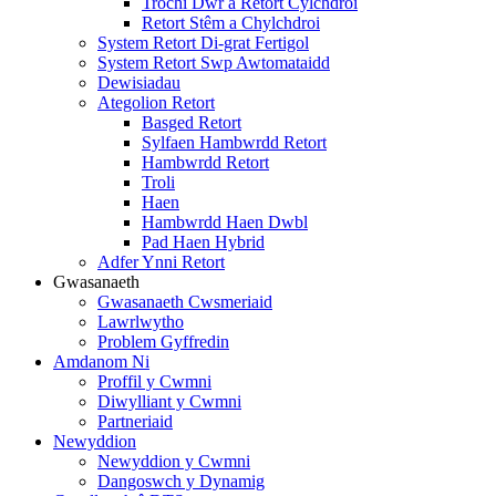
Trochi Dŵr a Retort Cylchdroi
Retort Stêm a Chylchdroi
System Retort Di-grat Fertigol
System Retort Swp Awtomataidd
Dewisiadau
Ategolion Retort
Basged Retort
Sylfaen Hambwrdd Retort
Hambwrdd Retort
Troli
Haen
Hambwrdd Haen Dwbl
Pad Haen Hybrid
Adfer Ynni Retort
Gwasanaeth
Gwasanaeth Cwsmeriaid
Lawrlwytho
Problem Gyffredin
Amdanom Ni
Proffil y Cwmni
Diwylliant y Cwmni
Partneriaid
Newyddion
Newyddion y Cwmni
Dangoswch y Dynamig