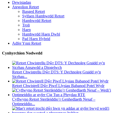
Dewisiadau
Ategolion Retort
Basged Retort
Sylfaen Hambwrdd Retort
Hambwrdd Retort
Troli
Haen
Hambwrdd Haen Dwbl
Pad Haen Hybrid
Adfer Ynni Retort
Cynhyrchion Nodwedd
Retort Chwistrellu Dŵr DTS: Y Dechnoleg Graidd sy'n
Sicrhau...
Retort Chwistrell Dŵr Piwrî Llysiau Babanod Potel Wydr
Cyflwyno Retort Sterileiddio’r Genhedlaeth Nesaf –
Optimeiddio...