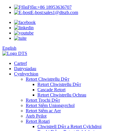
Ffôn:
+86 18953636707
E-bost:
sales1@dtszb.com
English
Cartref
Datrysiadau
Cynhyrchion
Retort Chwistrellu Dŵr
Retort Chwistrellu Dŵr
Cascade Retort
Retort Chwistrellu Ochrau
Retort Trochi Dŵr
Retort Stêm Uniongyrchol
Retort Stêm ac Aer
Ateb Peilot
Retort Rotari
Chwistrell Dŵr a Retort Cylchdroi