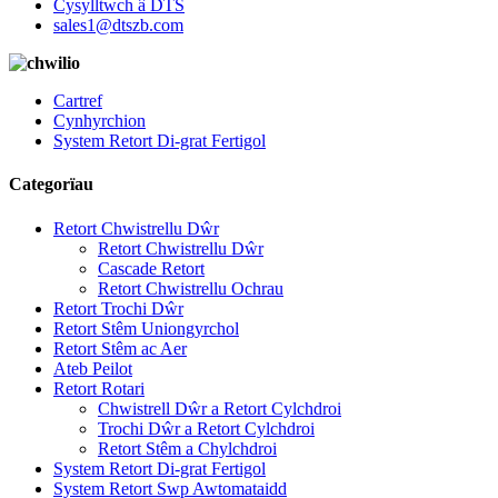
Cysylltwch â DTS
sales1@dtszb.com
Cartref
Cynhyrchion
System Retort Di-grat Fertigol
Categorïau
Retort Chwistrellu Dŵr
Retort Chwistrellu Dŵr
Cascade Retort
Retort Chwistrellu Ochrau
Retort Trochi Dŵr
Retort Stêm Uniongyrchol
Retort Stêm ac Aer
Ateb Peilot
Retort Rotari
Chwistrell Dŵr a Retort Cylchdroi
Trochi Dŵr a Retort Cylchdroi
Retort Stêm a Chylchdroi
System Retort Di-grat Fertigol
System Retort Swp Awtomataidd