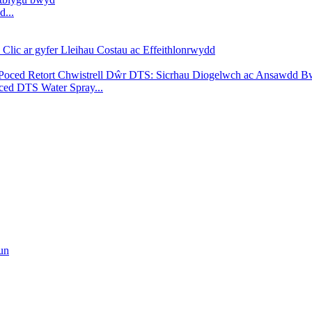
d...
oced DTS Water Spray...