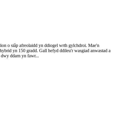
ion o siâp afreolaidd yn ddiogel wrth gylchdroi. Mae'n
ybrid yn 150 gradd. Gall hefyd ddileu'r wasgiad anwastad a
 dwy ddarn yn fawr...