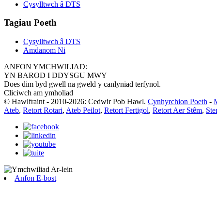
Cysylltwch â DTS
Tagiau Poeth
Cysylltwch â DTS
Amdanom Ni
ANFON YMCHWILIAD:
YN BAROD I DDYSGU MWY
Does dim byd gwell na gweld y canlyniad terfynol.
Cliciwch am ymholiad
© Hawlfraint - 2010-2026: Cedwir Pob Hawl.
Cynhyrchion Poeth
-
Ateb
,
Retort Rotari
,
Ateb Peilot
,
Retort Fertigol
,
Retort Aer Stêm
,
Ste
Anfon E-bost