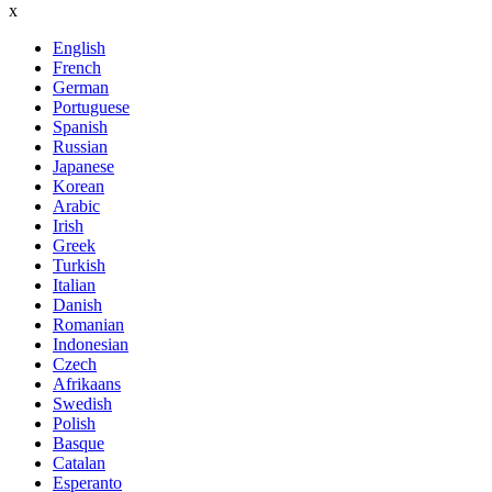
x
English
French
German
Portuguese
Spanish
Russian
Japanese
Korean
Arabic
Irish
Greek
Turkish
Italian
Danish
Romanian
Indonesian
Czech
Afrikaans
Swedish
Polish
Basque
Catalan
Esperanto