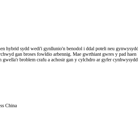
aen hybrid sydd wedi'i gynllunio'n benodol i ddal poteli neu gynwysydd
hwyd gan broses fowldio arbennig. Mae gwrthiant gwres y pad haen h
gwella'r broblem crafu a achosir gan y cylchdro ar gyfer cynhwysydd
ss China