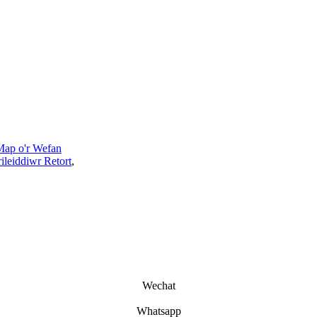
Map o'r Wefan
rileiddiwr Retort
,
Wechat
Whatsapp