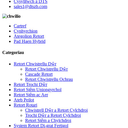
Cysylltwch â DTS
sales1@dtszb.com
Cartref
Cynhyrchion
Ategolion Retort
Pad Haen Hybrid
Categorïau
Retort Chwistrellu Dŵr
Retort Chwistrellu Dŵr
Cascade Retort
Retort Chwistrellu Ochrau
Retort Trochi Dŵr
Retort Stêm Uniongyrchol
Retort Stêm ac Aer
Ateb Peilot
Retort Rotari
Chwistrell Dŵr a Retort Cylchdroi
Trochi Dŵr a Retort Cylchdroi
Retort Stêm a Chylchdroi
System Retort Di-grat Fertigol