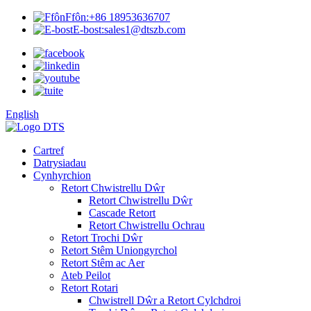
Ffôn:
+86 18953636707
E-bost:
sales1@dtszb.com
English
Cartref
Datrysiadau
Cynhyrchion
Retort Chwistrellu Dŵr
Retort Chwistrellu Dŵr
Cascade Retort
Retort Chwistrellu Ochrau
Retort Trochi Dŵr
Retort Stêm Uniongyrchol
Retort Stêm ac Aer
Ateb Peilot
Retort Rotari
Chwistrell Dŵr a Retort Cylchdroi