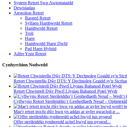
System Retort Swp Awtomataidd
Dewisiadau
Ategolion Retort
Basged Retort
Sylfaen Hambwrdd Retort
Hambwrdd Retort
Troli
Haen
Hambwrdd Haen Dwbl
Pad Haen Hybrid
Adfer Ynni Retort
Cynhyrchion Nodwedd
Retort Chwistrellu Dŵr DTS: Y Dechnoleg Graidd sy'n Sicrhau
Retort Chwistrell Dŵr Piwrî Llysiau Babanod Potel Wydr
Cyflwyno Retort Sterileiddio’r Genhedlaeth Nesaf – Optimeiddi
Mae'r retort trochi dŵr hwn yn addas ar gyfer gwactod-p ...
Offer sterileiddio tymheredd uchel bwyd tun pysgod...