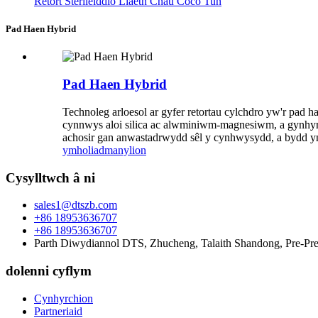
Retort Sterileiddio Llaeth Cnau Coco Tun
Pad Haen Hybrid
Pad Haen Hybrid
Technoleg arloesol ar gyfer retortau cylchdro yw'r pad h
cynnwys aloi silica ac alwminiwm-magnesiwm, a gynhyrc
achosir gan anwastadrwydd sêl y cynhwysydd, a bydd yn 
ymholiad
manylion
Cysylltwch â ni
sales1@dtszb.com
+86 18953636707
+86 18953636707
Parth Diwydiannol DTS, Zhucheng, Talaith Shandong, Pre-Pre
dolenni cyflym
Cynhyrchion
Partneriaid