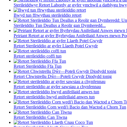
Sterileiddwyr Retort Labordy ar gyfer ymchwil a datblygu bwy
Bwyd tun ffrwythau sterileiddio retort
Sterileiddio Tun Deallus a Reolir gan Dymheredd...
Peiriant Retort ar gyfer Byrbrydau Anifeiliaid Anwes mewn P
Retort Sterileiddio ar gyfer Llaeth Potel Gwydr
Retort sterileiddio coffi tun
Retort Sterileiddio Ffa Tun
Retort Chwistrellu Dŵr—Poteli Gwydr Diodydd tonig
Retort sterileiddio ar gyfer sawsiau a chynfennau
Retort sterileiddio bwyd anifeiliaid anwes tun
Retort Sterileiddio Corn wedi'i Bacio dan Wactod a Chorn Tun
Retort Sterileiddio Can Tiwna