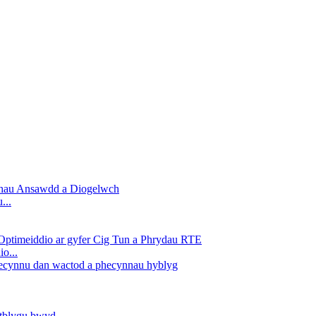
...
o...