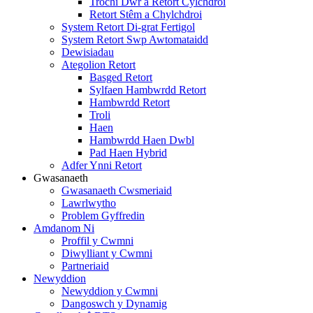
Trochi Dŵr a Retort Cylchdroi
Retort Stêm a Chylchdroi
System Retort Di-grat Fertigol
System Retort Swp Awtomataidd
Dewisiadau
Ategolion Retort
Basged Retort
Sylfaen Hambwrdd Retort
Hambwrdd Retort
Troli
Haen
Hambwrdd Haen Dwbl
Pad Haen Hybrid
Adfer Ynni Retort
Gwasanaeth
Gwasanaeth Cwsmeriaid
Lawrlwytho
Problem Gyffredin
Amdanom Ni
Proffil y Cwmni
Diwylliant y Cwmni
Partneriaid
Newyddion
Newyddion y Cwmni
Dangoswch y Dynamig