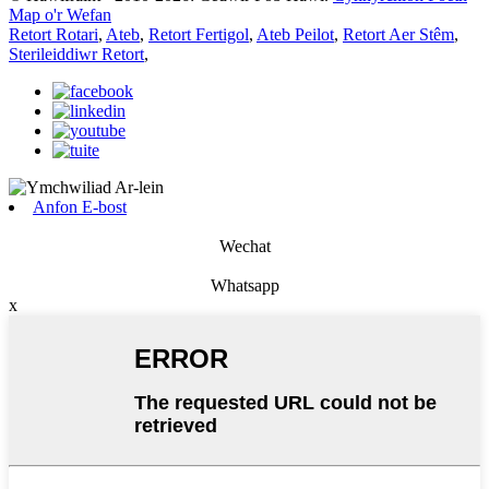
Map o'r Wefan
Retort Rotari
,
Ateb
,
Retort Fertigol
,
Ateb Peilot
,
Retort Aer Stêm
,
Sterileiddiwr Retort
,
Anfon E-bost
Wechat
Whatsapp
x