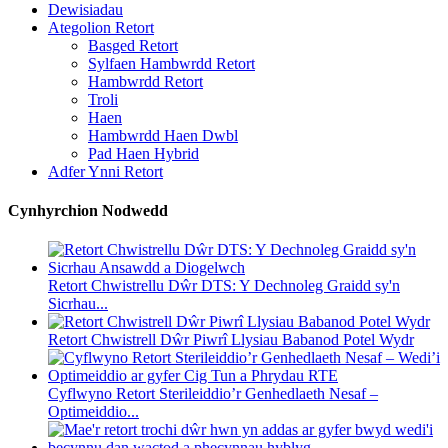
Dewisiadau
Ategolion Retort
Basged Retort
Sylfaen Hambwrdd Retort
Hambwrdd Retort
Troli
Haen
Hambwrdd Haen Dwbl
Pad Haen Hybrid
Adfer Ynni Retort
Cynhyrchion Nodwedd
Retort Chwistrellu Dŵr DTS: Y Dechnoleg Graidd sy'n
Sicrhau...
Retort Chwistrell Dŵr Piwrî Llysiau Babanod Potel Wydr
Cyflwyno Retort Sterileiddio’r Genhedlaeth Nesaf –
Optimeiddio...