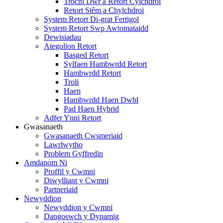
Trochi Dŵr a Retort Cylchdroi
Retort Stêm a Chylchdroi
System Retort Di-grat Fertigol
System Retort Swp Awtomataidd
Dewisiadau
Ategolion Retort
Basged Retort
Sylfaen Hambwrdd Retort
Hambwrdd Retort
Troli
Haen
Hambwrdd Haen Dwbl
Pad Haen Hybrid
Adfer Ynni Retort
Gwasanaeth
Gwasanaeth Cwsmeriaid
Lawrlwytho
Problem Gyffredin
Amdanom Ni
Proffil y Cwmni
Diwylliant y Cwmni
Partneriaid
Newyddion
Newyddion y Cwmni
Dangoswch y Dynamig