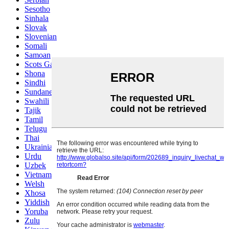
Sesotho
Sinhala
Slovak
Slovenian
Somali
Samoan
Scots Gaelic
Shona
Sindhi
Sundanese
Swahili
Tajik
Tamil
Telugu
Thai
Ukrainian
Urdu
Uzbek
Vietnamese
Welsh
Xhosa
Yiddish
Yoruba
Zulu