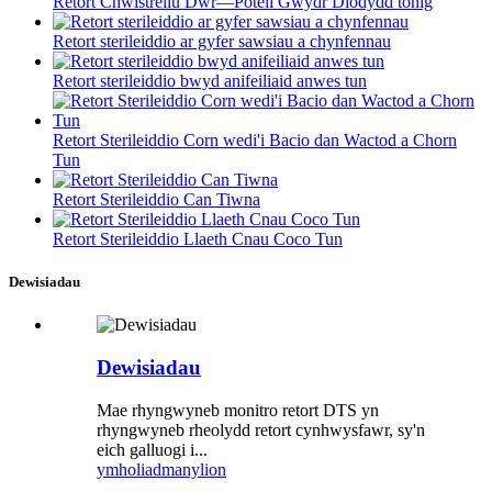
Retort Chwistrellu Dŵr—Poteli Gwydr Diodydd tonig
Retort sterileiddio ar gyfer sawsiau a chynfennau
Retort sterileiddio bwyd anifeiliaid anwes tun
Retort Sterileiddio Corn wedi'i Bacio dan Wactod a Chorn
Tun
Retort Sterileiddio Can Tiwna
Retort Sterileiddio Llaeth Cnau Coco Tun
Dewisiadau
Dewisiadau
Mae rhyngwyneb monitro retort DTS yn
rhyngwyneb rheolydd retort cynhwysfawr, sy'n
eich galluogi i...
ymholiad
manylion