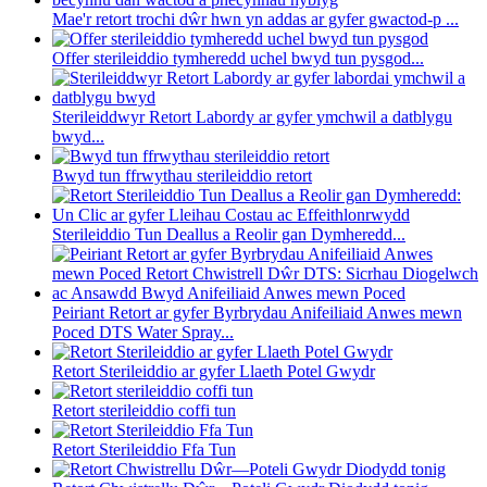
Mae'r retort trochi dŵr hwn yn addas ar gyfer gwactod-p ...
Offer sterileiddio tymheredd uchel bwyd tun pysgod...
Sterileiddwyr Retort Labordy ar gyfer ymchwil a datblygu
bwyd...
Bwyd tun ffrwythau sterileiddio retort
Sterileiddio Tun Deallus a Reolir gan Dymheredd...
Peiriant Retort ar gyfer Byrbrydau Anifeiliaid Anwes mewn
Poced DTS Water Spray...
Retort Sterileiddio ar gyfer Llaeth Potel Gwydr
Retort sterileiddio coffi tun
Retort Sterileiddio Ffa Tun