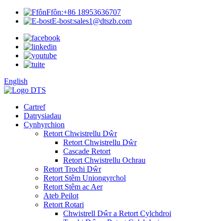
Ffôn:
+86 18953636707
E-bost:
sales1@dtszb.com
English
Cartref
Datrysiadau
Cynhyrchion
Retort Chwistrellu Dŵr
Retort Chwistrellu Dŵr
Cascade Retort
Retort Chwistrellu Ochrau
Retort Trochi Dŵr
Retort Stêm Uniongyrchol
Retort Stêm ac Aer
Ateb Peilot
Retort Rotari
Chwistrell Dŵr a Retort Cylchdroi