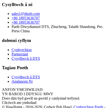
Cysylltwch â ni
sales1@dtszb.com
+86 18953636707
+86 18953636707
Parth Diwydiannol DTS, Zhucheng, Talaith Shandong, Pre-
Press China
dolenni cyflym
Cynhyrchion
Partneriaid
Cysylltwch â DTS
Tagiau Poeth
Cysylltwch â DTS
Amdanom Ni
ANFON YMCHWILIAD:
YN BAROD I DDYSGU MWY
Does dim byd gwell na gweld y canlyniad terfynol.
Cliciwch am ymholiad
© Hawlfraint - 2010-2026: Cedwir Pob Hawl.
Cynhyrchion Poeth
-