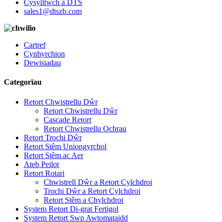
Cysylltwch â DTS
sales1@dtszb.com
Cartref
Cynhyrchion
Dewisiadau
Categorïau
Retort Chwistrellu Dŵr
Retort Chwistrellu Dŵr
Cascade Retort
Retort Chwistrellu Ochrau
Retort Trochi Dŵr
Retort Stêm Uniongyrchol
Retort Stêm ac Aer
Ateb Peilot
Retort Rotari
Chwistrell Dŵr a Retort Cylchdroi
Trochi Dŵr a Retort Cylchdroi
Retort Stêm a Chylchdroi
System Retort Di-grat Fertigol
System Retort Swp Awtomataidd