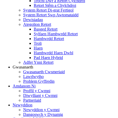
Trochi Dŵr a Retort Cylchdroi
Retort Stêm a Chylchdroi
System Retort Di-grat Fertigol
System Retort Swp Awtomataidd
Dewisiadau
Ategolion Retort
Basged Retort
Sylfaen Hambwrdd Retort
Hambwrdd Retort
Troli
Haen
Hambwrdd Haen Dwbl
Pad Haen Hybrid
Adfer Ynni Retort
Gwasanaeth
Gwasanaeth Cwsmeriaid
Lawrlwytho
Problem Gyffredin
Amdanom Ni
Proffil y Cwmni
Diwylliant y Cwmni
Partneriaid
Newyddion
Newyddion y Cwmni
Dangoswch y Dynamig