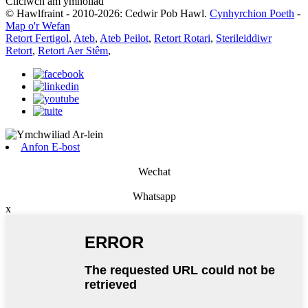
Cliciwch am ymholiad
© Hawlfraint - 2010-2026: Cedwir Pob Hawl.
Cynhyrchion Poeth
-
Map o'r Wefan
Retort Fertigol
,
Ateb
,
Ateb Peilot
,
Retort Rotari
,
Sterileiddiwr
Retort
,
Retort Aer Stêm
,
Anfon E-bost
Wechat
Whatsapp
x