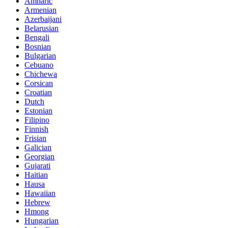
Amharic
Armenian
Azerbaijani
Belarusian
Bengali
Bosnian
Bulgarian
Cebuano
Chichewa
Corsican
Croatian
Dutch
Estonian
Filipino
Finnish
Frisian
Galician
Georgian
Gujarati
Haitian
Hausa
Hawaiian
Hebrew
Hmong
Hungarian