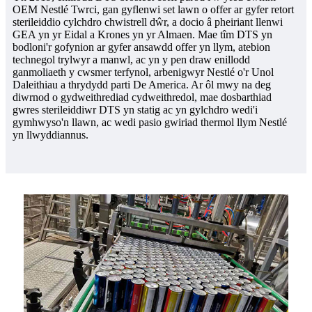
OEM Nestlé Twrci, gan gyflenwi set lawn o offer ar gyfer retort
sterileiddio cylchdro chwistrell dŵr, a docio â pheiriant llenwi
GEA yn yr Eidal a Krones yn yr Almaen. Mae tîm DTS yn
bodloni'r gofynion ar gyfer ansawdd offer yn llym, atebion
technegol trylwyr a manwl, ac yn y pen draw enillodd
ganmoliaeth y cwsmer terfynol, arbenigwyr Nestlé o'r Unol
Daleithiau a thrydydd parti De America. Ar ôl mwy na deg
diwrnod o gydweithrediad cydweithredol, mae dosbarthiad
gwres sterileiddiwr DTS yn statig ac yn gylchdro wedi'i
gymhwyso'n llawn, ac wedi pasio gwiriad thermol llym Nestlé
yn llwyddiannus.