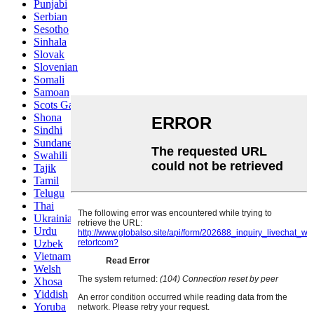
Punjabi
Serbian
Sesotho
Sinhala
Slovak
Slovenian
Somali
Samoan
Scots Gaelic
Shona
Sindhi
Sundanese
Swahili
Tajik
Tamil
Telugu
Thai
Ukrainian
Urdu
Uzbek
Vietnamese
Welsh
Xhosa
Yiddish
Yoruba