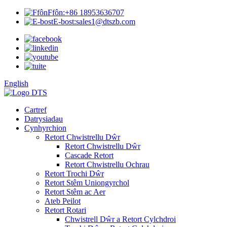
Ffôn:
+86 18953636707
E-bost:
sales1@dtszb.com
English
Cartref
Datrysiadau
Cynhyrchion
Retort Chwistrellu Dŵr
Retort Chwistrellu Dŵr
Cascade Retort
Retort Chwistrellu Ochrau
Retort Trochi Dŵr
Retort Stêm Uniongyrchol
Retort Stêm ac Aer
Ateb Peilot
Retort Rotari
Chwistrell Dŵr a Retort Cylchdroi