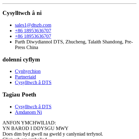
Cysylltwch â ni
sales1@dtszb.com
+86 18953636707
+86 18953636707
Parth Diwydiannol DTS, Zhucheng, Talaith Shandong, Pre-
Press China
dolenni cyflym
Cynhyrchion
Partneriaid
Cysylltwch â DTS
Tagiau Poeth
Cysylltwch â DTS
Amdanom Ni
ANFON YMCHWILIAD:
YN BAROD I DDYSGU MWY
Does dim byd gwell na gweld y canlyniad terfynol.