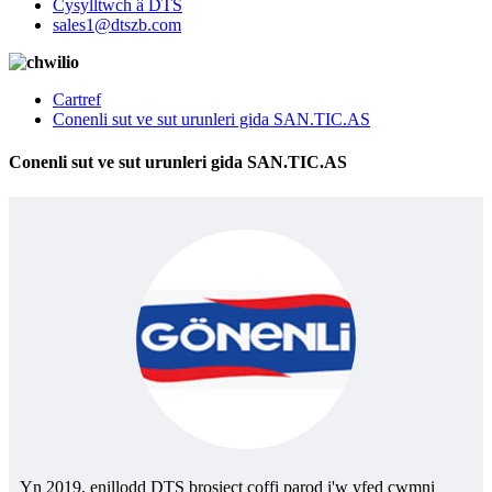
Cysylltwch â DTS
sales1@dtszb.com
Cartref
Conenli sut ve sut urunleri gida SAN.TIC.AS
Conenli sut ve sut urunleri gida SAN.TIC.AS
Yn 2019, enillodd DTS brosiect coffi parod i'w yfed cwmni