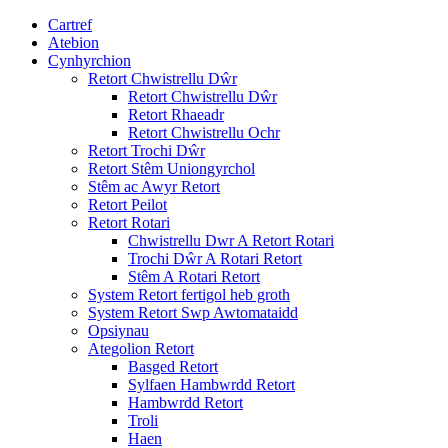
Cartref
Atebion
Cynhyrchion
Retort Chwistrellu Dŵr
Retort Chwistrellu Dŵr
Retort Rhaeadr
Retort Chwistrellu Ochr
Retort Trochi Dŵr
Retort Stêm Uniongyrchol
Stêm ac Awyr Retort
Retort Peilot
Retort Rotari
Chwistrellu Dwr A Retort Rotari
Trochi Dŵr A Rotari Retort
Stêm A Rotari Retort
System Retort fertigol heb groth
System Retort Swp Awtomataidd
Opsiynau
Ategolion Retort
Basged Retort
Sylfaen Hambwrdd Retort
Hambwrdd Retort
Troli
Haen