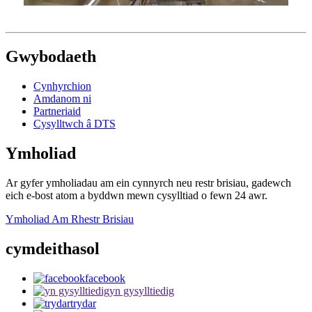
Gwybodaeth
Cynhyrchion
Amdanom ni
Partneriaid
Cysylltwch â DTS
Ymholiad
Ar gyfer ymholiadau am ein cynnyrch neu restr brisiau, gadewch
eich e-bost atom a byddwn mewn cysylltiad o fewn 24 awr.
Ymholiad Am Rhestr Brisiau
cymdeithasol
facebook
yn gysylltiedig
trydar