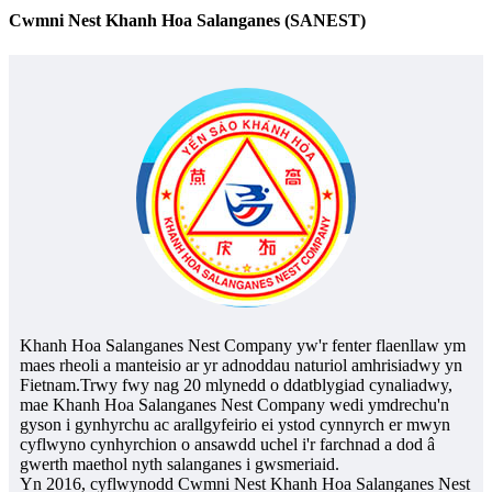
Cwmni Nest Khanh Hoa Salanganes (SANEST)
Khanh Hoa Salanganes Nest Company yw'r fenter flaenllaw ym
maes rheoli a manteisio ar yr adnoddau naturiol amhrisiadwy yn
Fietnam.Trwy fwy nag 20 mlynedd o ddatblygiad cynaliadwy,
mae Khanh Hoa Salanganes Nest Company wedi ymdrechu'n
gyson i gynhyrchu ac arallgyfeirio ei ystod cynnyrch er mwyn
cyflwyno cynhyrchion o ansawdd uchel i'r farchnad a dod â
gwerth maethol nyth salanganes i gwsmeriaid.
Yn 2016, cyflwynodd Cwmni Nest Khanh Hoa Salanganes Nest