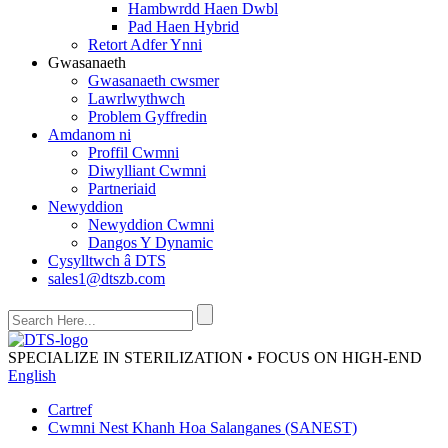
Hambwrdd Haen Dwbl
Pad Haen Hybrid
Retort Adfer Ynni
Gwasanaeth
Gwasanaeth cwsmer
Lawrlwythwch
Problem Gyffredin
Amdanom ni
Proffil Cwmni
Diwylliant Cwmni
Partneriaid
Newyddion
Newyddion Cwmni
Dangos Y Dynamic
Cysylltwch â DTS
sales1@dtszb.com
SPECIALIZE IN STERILIZATION • FOCUS ON HIGH-END
English
Cartref
Cwmni Nest Khanh Hoa Salanganes (SANEST)