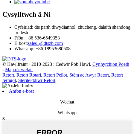
youtube
Cysylltwch â Ni
Cyfeiriad: dts parth diwydiannol, zhucheng, dalaith shandong,
pr llestri
Ffôn: +86 536-6549353
E-bost:
sales1@dtszb.com
Whatsapp: +86 18953680508
© Hawlfraint - 2010-2023 : Cedwir Pob Hawl.
Cynhyrchion Poeth
-
Map o'r wefan
Retort
,
Retort Rotari
,
Retort Peilot
,
Stêm ac Awyr Retort
,
Retort
fertigol
,
Sterileiddiwr Retort
,
Anfon e-bost
Wechat
Whatsapp
x