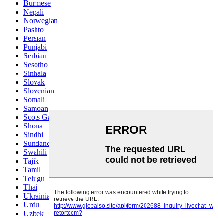
Burmese
Nepali
Norwegian
Pashto
Persian
Punjabi
Serbian
Sesotho
Sinhala
Slovak
Slovenian
Somali
Samoan
Scots Gaelic
Shona
Sindhi
Sundanese
Swahili
Tajik
Tamil
Telugu
Thai
Ukrainian
Urdu
Uzbek