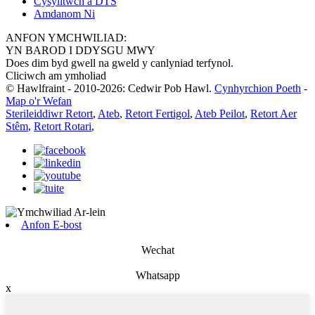
Cysylltwch â DTS
Amdanom Ni
ANFON YMCHWILIAD:
YN BAROD I DDYSGU MWY
Does dim byd gwell na gweld y canlyniad terfynol.
Cliciwch am ymholiad
© Hawlfraint - 2010-2026: Cedwir Pob Hawl.
Cynhyrchion Poeth
-
Map o'r Wefan
Sterileiddiwr Retort
,
Ateb
,
Retort Fertigol
,
Ateb Peilot
,
Retort Aer
Stêm
,
Retort Rotari
,
Anfon E-bost
Wechat
Whatsapp
x