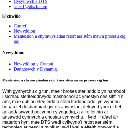
Cysylltwch â DTS
sales1@dtszb.com
Cartref
Newyddion
Manteision a chymwysiadau retort aer stêm mewn prosesu cig
tun
Newyddion
Newyddion y Cwmni
Dangoswch y Dynamig
Manteision a chymwysiadau retort aer stêm mewn prosesu cig tun
Wrth gynhyrchu cig tun, mae'r broses sterileiddio yn hanfodol
i sicrhau sterileiddrwydd masnachol ac ymestyn oes silff. Yn
aml, mae dulliau sterileiddio stêm traddodiadol yn wynebu
heriau fel dosbarthiad gwres anwastad, defnydd ynni uchel,
ac addasrwydd pecynnu cyfyngedig, a all effeithio ar
ansawdd cynnyrch a chostau cynhyrchu. I fynd i'r afael â'r
materion hyn, mae DTS wedi cyflwyno'r retort aer stêm,
technoleg arloesol a gynlluniwyd i wella effeithlonrwydd a