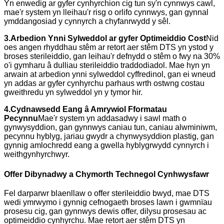
Yn enwedig ar gyfer cynhyrchion cig tun sy'n cynnwys cawl,
mae'r system yn lleihau'r risg o orlifo cynnwys, gan gynnal
ymddangosiad y cynnyrch a chyfanrwydd y sêl.
3.
Arbedion Ynni Sylweddol ar gyfer Optimeiddio Cost
Nid
oes angen rhyddhau stêm ar retort aer stêm DTS yn ystod y
broses sterileiddio, gan leihau'r defnydd o stêm o fwy na 30%
o'i gymharu â dulliau sterileiddio traddodiadol. Mae hyn yn
arwain at arbedion ynni sylweddol cyffredinol, gan ei wneud
yn addas ar gyfer cynhyrchu parhaus wrth ostwng costau
gweithredu yn sylweddol yn y tymor hir.
4.
Cydnawsedd Eang â Amrywiol Fformatau
Pecynnu
Mae'r system yn addasadwy i sawl math o
gynwysyddion, gan gynnwys caniau tun, caniau alwminiwm,
pecynnu hyblyg, jariau gwydr a chynwysyddion plastig, gan
gynnig amlochredd eang a gwella hyblygrwydd cynnyrch i
weithgynhyrchwyr.
Offer Dibynadwy a Chymorth Technegol Cynhwysfawr
Fel darparwr blaenllaw o offer sterileiddio bwyd, mae DTS
wedi ymrwymo i gynnig cefnogaeth broses lawn i gwmnïau
prosesu cig, gan gynnwys dewis offer, dilysu prosesau ac
optimeiddio cynhyrchu. Mae retort aer stêm DTS yn