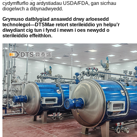
cydymffurfio ag ardystiadau USDA/FDA, gan sicrhau
diogelwch a dibynadwyedd.
Grymuso datblygiad ansawdd drwy arloesedd
technolegol—
DTS
Mae retort sterileiddio yn helpu'r
diwydiant cig tun i fynd i mewn i oes newydd o
sterileiddio effeithlon.