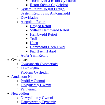
Trochi Dŵr a Retort Cylchdroi
Retort Stêm a Chylchdroi
System Retort Di-grat Fertigol
System Retort Swp Awtomataidd
Dewisiadau
Ategolion Retort
Basged Retort
Sylfaen Hambwrdd Retort
Hambwrdd Retort
Troli
Haen
Hambwrdd Haen Dwbl
Pad Haen Hybrid
Adfer Ynni Retort
Gwasanaeth
Gwasanaeth Cwsmeriaid
Lawrlwytho
Problem Gyffredin
Amdanom Ni
Proffil y Cwmni
Diwylliant y Cwmni
Partneriaid
Newyddion
Newyddion y Cwmni
Dangoswch y Dynamig