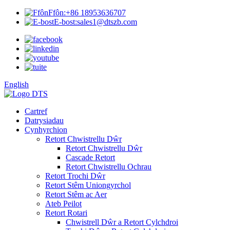
Ffôn:
+86 18953636707
E-bost:
sales1@dtszb.com
English
Cartref
Datrysiadau
Cynhyrchion
Retort Chwistrellu Dŵr
Retort Chwistrellu Dŵr
Cascade Retort
Retort Chwistrellu Ochrau
Retort Trochi Dŵr
Retort Stêm Uniongyrchol
Retort Stêm ac Aer
Ateb Peilot
Retort Rotari
Chwistrell Dŵr a Retort Cylchdroi