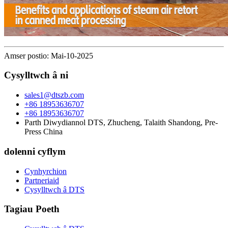
Amser postio: Mai-10-2025
Cysylltwch â ni
sales1@dtszb.com
+86 18953636707
+86 18953636707
Parth Diwydiannol DTS, Zhucheng, Talaith Shandong, Pre-
Press China
dolenni cyflym
Cynhyrchion
Partneriaid
Cysylltwch â DTS
Tagiau Poeth