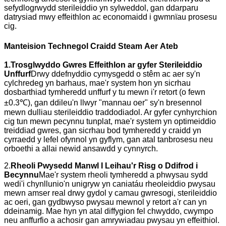
sefydlogrwydd sterileiddio yn sylweddol, gan ddarparu
datrysiad mwy effeithlon ac economaidd i gwmnïau prosesu
cig.
Manteision Technegol Craidd Steam
Aer
Ateb
1.
Trosglwyddo Gwres Effeithlon ar gyfer Sterileiddio
Unffurf
Drwy ddefnyddio cymysgedd o stêm ac aer sy'n
cylchredeg yn barhaus, mae'r system hon yn sicrhau
dosbarthiad tymheredd unffurf y tu mewn i'r retort (o fewn
±0.3℃), gan ddileu'n llwyr "mannau oer" sy'n bresennol
mewn dulliau sterileiddio traddodiadol. Ar gyfer cynhyrchion
cig tun mewn pecynnu tunplat, mae'r system yn optimeiddio
treiddiad gwres, gan sicrhau bod tymheredd y craidd yn
cyrraedd y lefel ofynnol yn gyflym, gan atal tanbrosesu neu
orboethi a allai newid ansawdd y cynnyrch.
2.
Rheoli Pwysedd Manwl I Leihau'r Risg o Ddifrod i
Becynnu
Mae'r system rheoli tymheredd a phwysau sydd
wedi'i chynllunio'n unigryw yn caniatáu rheoleiddio pwysau
mewn amser real drwy gydol y camau gwresogi, sterileiddio
ac oeri, gan gydbwyso pwysau mewnol y retort a'r can yn
ddeinamig. Mae hyn yn atal diffygion fel chwyddo, cwympo
neu anffurfio a achosir gan amrywiadau pwysau yn effeithiol.