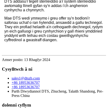
DTS addasu'r tegell sterileiddio a'r system sterileiddio
awtomatig llinell gyfan sy'n addas i'ch anghenion
cynhyrchu a chynnyrch.
Mae DTS wedi ymrwymo i greu offer sy'n bodloni'r
safonau uchaf o ran hylendid, ansawdd a gallu technegol.
Trwy ein profiad helaeth a'n cefnogaeth dechnegol, rydym
yn eich galluogi i greu cynhyrchion y gall rhieni ymddiried
ynddynt wrth leihau eich costau gweithgynhyrchu
cyffredinol a gwastraff diangen.
Amser postio: 13 Rhagfyr 2024
Cysylltwch â ni
sales1@dtszb.com
+86 18953636707
+86 18953636707
Parth Diwydiannol DTS, Zhucheng, Talaith Shandong, Pre-
Press China
dolenni cyflym