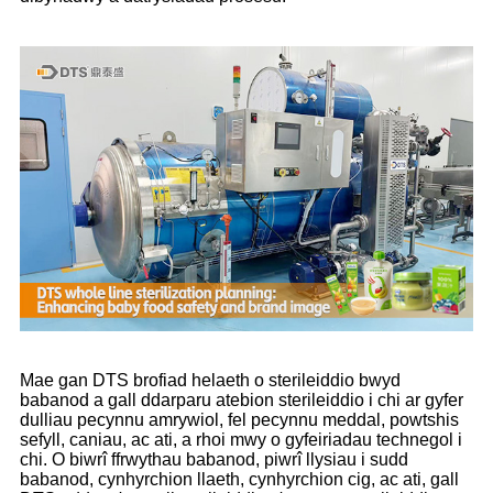
Mae gan DTS brofiad helaeth o sterileiddio bwyd
babanod a gall ddarparu atebion sterileiddio i chi ar gyfer
dulliau pecynnu amrywiol, fel pecynnu meddal, powtshis
sefyll, caniau, ac ati, a rhoi mwy o gyfeiriadau technegol i
chi. O biwrî ffrwythau babanod, piwrî llysiau i sudd
babanod, cynhyrchion llaeth, cynhyrchion cig, ac ati, gall