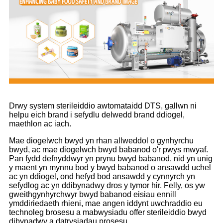
Drwy system sterileiddio awtomataidd DTS, gallwn ni
helpu eich brand i sefydlu delwedd brand ddiogel,
maethlon ac iach.
Mae diogelwch bwyd yn rhan allweddol o gynhyrchu
bwyd, ac mae diogelwch bwyd babanod o'r pwys mwyaf.
Pan fydd defnyddwyr yn prynu bwyd babanod, nid yn unig
y maent yn mynnu bod y bwyd babanod o ansawdd uchel
ac yn ddiogel, ond hefyd bod ansawdd y cynnyrch yn
sefydlog ac yn ddibynadwy dros y tymor hir. Felly, os yw
gweithgynhyrchwyr bwyd babanod eisiau ennill
ymddiriedaeth rhieni, mae angen iddynt uwchraddio eu
technoleg brosesu a mabwysiadu offer sterileiddio bwyd
dibynadwy a datrysiadau prosesu.