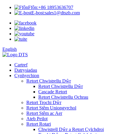
Ffôn:
+86 18953636707
E-bost:
sales1@dtszb.com
English
Cartref
Datrysiadau
Cynhyrchion
Retort Chwistrellu Dŵr
Retort Chwistrellu Dŵr
Cascade Retort
Retort Chwistrellu Ochrau
Retort Trochi Dŵr
Retort Stêm Uniongyrchol
Retort Stêm ac Aer
Ateb Peilot
Retort Rotari
Chwistrell Dŵr a Retort Cylchdroi