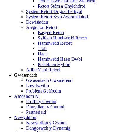
Trochi Dŵr a Retort Cylchdroi
Retort Stêm a Chylchdroi
System Retort Di-grat Fertigol
System Retort Swp Awtomataidd
Dewisiadau
Ategolion Retort
Basged Retort
Sylfaen Hambwrdd Retort
Hambwrdd Retort
Troli
Haen
Hambwrdd Haen Dwbl
Pad Haen Hybrid
Adfer Ynni Retort
Gwasanaeth
Gwasanaeth Cwsmeriaid
Lawrlwytho
Problem Gyffredin
Amdanom Ni
Proffil y Cwmni
Diwylliant y Cwmni
Partneriaid
Newyddion
Newyddion y Cwmni
Dangoswch y Dynamig