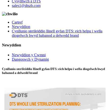
Cysylltwch â DTS
sales1@dtszb.com
Cartref
Newyddion
Cynllunio sterileiddio llinell gyfan DTS: eich helpu i wella
diogelwch bwyd babanod a delwedd brand
Newyddion
Newyddion y Cwmni
Dangoswch y Dynamig
Cynllunio sterileiddio llinell gyfan DTS: eich helpu i wella diogelwch bwyd
babanod a delwedd brand