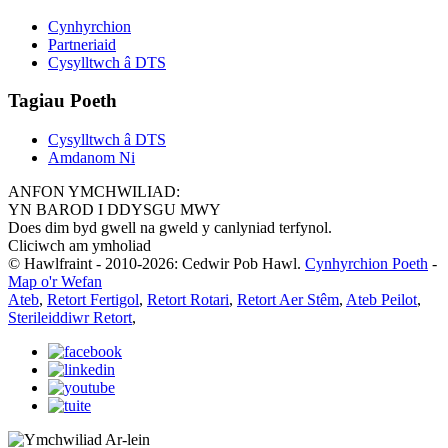
Cynhyrchion
Partneriaid
Cysylltwch â DTS
Tagiau Poeth
Cysylltwch â DTS
Amdanom Ni
ANFON YMCHWILIAD:
YN BAROD I DDYSGU MWY
Does dim byd gwell na gweld y canlyniad terfynol.
Cliciwch am ymholiad
© Hawlfraint - 2010-2026: Cedwir Pob Hawl.
Cynhyrchion Poeth
-
Map o'r Wefan
Ateb
,
Retort Fertigol
,
Retort Rotari
,
Retort Aer Stêm
,
Ateb Peilot
,
Sterileiddiwr Retort
,