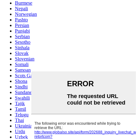
Burmese
Nepali
Norwegian
Pashto
Persian
Punjabi
Serbian
Sesotho
Sinhala
Slovak
Slovenian
Somali
Samoan
Scots Gaelic
Shona
Sindhi
Sundanese
Swahili
Tajik
Tamil
Telugu
Thai
Ukrainian
Urdu
Uzbek