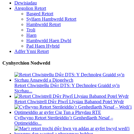
Dewisiadau
Ategolion Retort
Basged Retort
Sylfaen Hambwrdd Retort
Hambwrdd Retort
Troli
Haen
Hambwrdd Haen Dwbl
Pad Haen Hybrid
Adfer Ynni Retort
Cynhyrchion Nodwedd
Retort Chwistrellu Dŵr DTS: Y Dechnoleg Graidd sy'n
Sicrhau...
Retort Chwistrell Dŵr Piwrî Llysiau Babanod Potel Wydr
Cyflwyno Retort Sterileiddio’r Genhedlaeth Nesaf –
Optimeiddio...