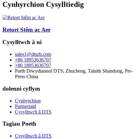
Cynhyrchion Cysylltiedig
Retort Stêm ac Aer
Cysylltwch â ni
sales1@dtszb.com
+86 18953636707
+86 18953636707
Parth Diwydiannol DTS, Zhucheng, Talaith Shandong, Pre-
Press China
dolenni cyflym
Cynhyrchion
Partneriaid
Cysylltwch â DTS
Tagiau Poeth
Cysylltwch â DTS