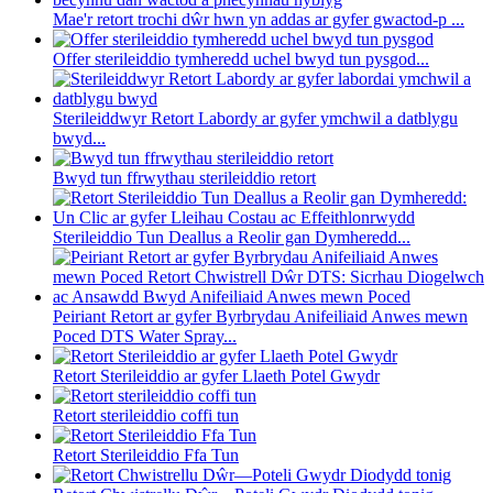
Mae'r retort trochi dŵr hwn yn addas ar gyfer gwactod-p ...
Offer sterileiddio tymheredd uchel bwyd tun pysgod...
Sterileiddwyr Retort Labordy ar gyfer ymchwil a datblygu
bwyd...
Bwyd tun ffrwythau sterileiddio retort
Sterileiddio Tun Deallus a Reolir gan Dymheredd...
Peiriant Retort ar gyfer Byrbrydau Anifeiliaid Anwes mewn
Poced DTS Water Spray...
Retort Sterileiddio ar gyfer Llaeth Potel Gwydr
Retort sterileiddio coffi tun
Retort Sterileiddio Ffa Tun