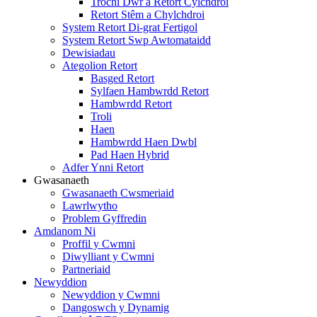
Trochi Dŵr a Retort Cylchdroi
Retort Stêm a Chylchdroi
System Retort Di-grat Fertigol
System Retort Swp Awtomataidd
Dewisiadau
Ategolion Retort
Basged Retort
Sylfaen Hambwrdd Retort
Hambwrdd Retort
Troli
Haen
Hambwrdd Haen Dwbl
Pad Haen Hybrid
Adfer Ynni Retort
Gwasanaeth
Gwasanaeth Cwsmeriaid
Lawrlwytho
Problem Gyffredin
Amdanom Ni
Proffil y Cwmni
Diwylliant y Cwmni
Partneriaid
Newyddion
Newyddion y Cwmni
Dangoswch y Dynamig