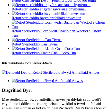
Retort Chwistrellu Dŵr—Poteli Gwydr Diodydd tonig
Retort sterileiddio ar gyfer sawsiau a chynfennau
Retort sterileiddio bwyd anifeiliaid anwes tun
Retort Sterileiddio Corn wedi'i Bacio dan Wactod a Chorn
Tun
Retort Sterileiddio Can Tiwna
Retort Sterileiddio Llaeth Cnau Coco Tun
Retort Sterileiddio Bwyd Anifeiliaid Anwes
Disgrifiad Byr:
Mae sterileiddiwr bwyd anifeiliaid anwes yn ddyfais sydd wedi'i
chynllunio i ddileu micro-organebau niweidiol o fwyd anifeiliaid
anwes, gan sicrhau ei fod yn ddiogel i'w fwyta. Mae'r broses hon yn