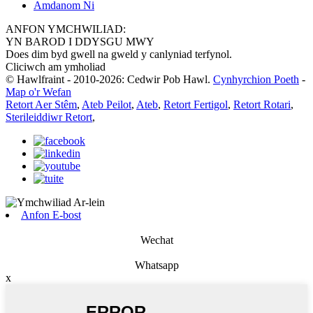
Amdanom Ni
ANFON YMCHWILIAD:
YN BAROD I DDYSGU MWY
Does dim byd gwell na gweld y canlyniad terfynol.
Cliciwch am ymholiad
© Hawlfraint - 2010-2026: Cedwir Pob Hawl.
Cynhyrchion Poeth
-
Map o'r Wefan
Retort Aer Stêm
,
Ateb Peilot
,
Ateb
,
Retort Fertigol
,
Retort Rotari
,
Sterileiddiwr Retort
,
Anfon E-bost
Wechat
Whatsapp
x