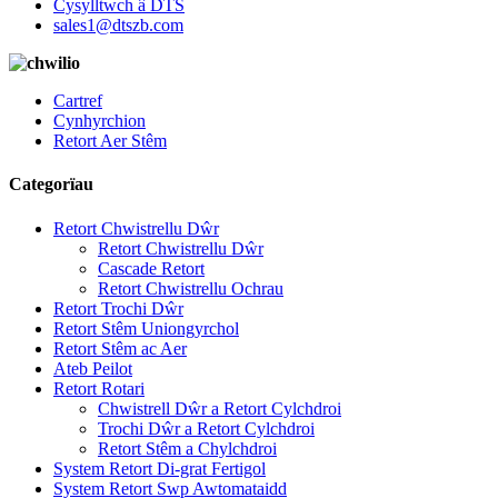
Cysylltwch â DTS
sales1@dtszb.com
Cartref
Cynhyrchion
Retort Aer Stêm
Categorïau
Retort Chwistrellu Dŵr
Retort Chwistrellu Dŵr
Cascade Retort
Retort Chwistrellu Ochrau
Retort Trochi Dŵr
Retort Stêm Uniongyrchol
Retort Stêm ac Aer
Ateb Peilot
Retort Rotari
Chwistrell Dŵr a Retort Cylchdroi
Trochi Dŵr a Retort Cylchdroi
Retort Stêm a Chylchdroi
System Retort Di-grat Fertigol
System Retort Swp Awtomataidd