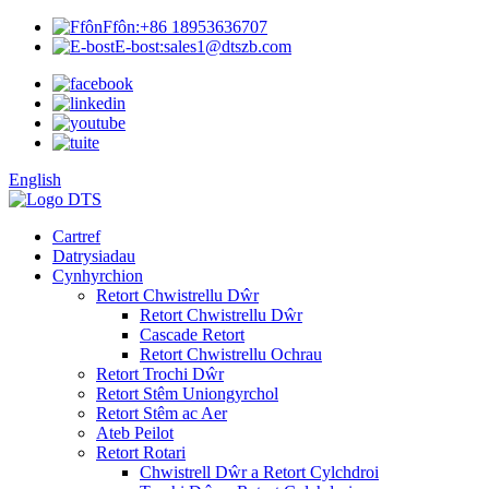
Ffôn:
+86 18953636707
E-bost:
sales1@dtszb.com
English
Cartref
Datrysiadau
Cynhyrchion
Retort Chwistrellu Dŵr
Retort Chwistrellu Dŵr
Cascade Retort
Retort Chwistrellu Ochrau
Retort Trochi Dŵr
Retort Stêm Uniongyrchol
Retort Stêm ac Aer
Ateb Peilot
Retort Rotari
Chwistrell Dŵr a Retort Cylchdroi