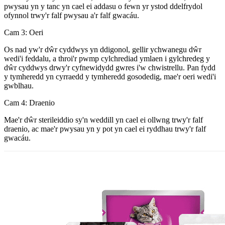
pwysau yn y tanc yn cael ei addasu o fewn yr ystod ddelfrydol
ofynnol trwy'r falf pwysau a'r falf gwacáu.
Cam 3: Oeri
Os nad yw'r dŵr cyddwys yn ddigonol, gellir ychwanegu dŵr
wedi'i feddalu, a throi'r pwmp cylchrediad ymlaen i gylchredeg y
dŵr cyddwys drwy'r cyfnewidydd gwres i'w chwistrellu. Pan fydd
y tymheredd yn cyrraedd y tymheredd gosodedig, mae'r oeri wedi'i
gwblhau.
Cam 4: Draenio
Mae'r dŵr sterileiddio sy'n weddill yn cael ei ollwng trwy'r falf
draenio, ac mae'r pwysau yn y pot yn cael ei ryddhau trwy'r falf
gwacáu.