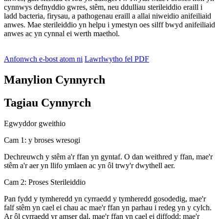
cynnwys defnyddio gwres, stêm, neu ddulliau sterileiddio eraill i
ladd bacteria, firysau, a pathogenau eraill a allai niweidio anifeiliaid
anwes. Mae sterileiddio yn helpu i ymestyn oes silff bwyd anifeiliaid
anwes ac yn cynnal ei werth maethol.
Anfonwch e-bost atom ni
Lawrlwytho fel PDF
Manylion Cynnyrch
Tagiau Cynnyrch
Egwyddor gweithio
Cam 1: y broses wresogi
Dechreuwch y stêm a'r ffan yn gyntaf. O dan weithred y ffan, mae'r
stêm a'r aer yn llifo ymlaen ac yn ôl trwy'r dwythell aer.
Cam 2: Proses Sterileiddio
Pan fydd y tymheredd yn cyrraedd y tymheredd gosodedig, mae'r
falf stêm yn cael ei chau ac mae'r ffan yn parhau i redeg yn y cylch.
Ar ôl cyrraedd yr amser dal, mae'r ffan yn cael ei diffodd; mae'r