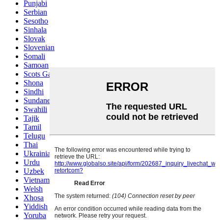
Punjabi
Serbian
Sesotho
Sinhala
Slovak
Slovenian
Somali
Samoan
Scots Gaelic
Shona
Sindhi
Sundanese
Swahili
Tajik
Tamil
Telugu
Thai
Ukrainian
Urdu
Uzbek
Vietnamese
Welsh
Xhosa
Yiddish
Yoruba