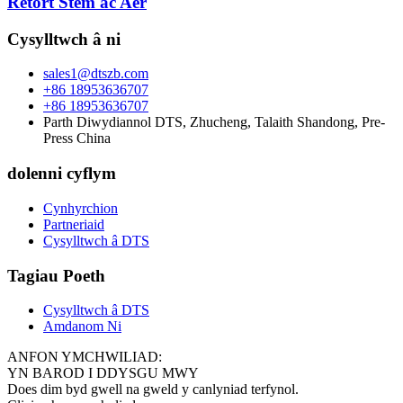
Retort Stêm ac Aer
Cysylltwch â ni
sales1@dtszb.com
+86 18953636707
+86 18953636707
Parth Diwydiannol DTS, Zhucheng, Talaith Shandong, Pre-
Press China
dolenni cyflym
Cynhyrchion
Partneriaid
Cysylltwch â DTS
Tagiau Poeth
Cysylltwch â DTS
Amdanom Ni
ANFON YMCHWILIAD:
YN BAROD I DDYSGU MWY
Does dim byd gwell na gweld y canlyniad terfynol.