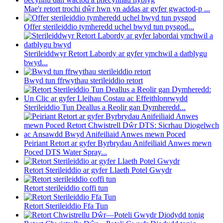
Mae'r retort trochi dŵr hwn yn addas ar gyfer gwactod-p ...
Offer sterileiddio tymheredd uchel bwyd tun pysgod...
Sterileiddwyr Retort Labordy ar gyfer ymchwil a datblygu
bwyd...
Bwyd tun ffrwythau sterileiddio retort
Sterileiddio Tun Deallus a Reolir gan Dymheredd...
Peiriant Retort ar gyfer Byrbrydau Anifeiliaid Anwes mewn
Poced DTS Water Spray...
Retort Sterileiddio ar gyfer Llaeth Potel Gwydr
Retort sterileiddio coffi tun
Retort Sterileiddio Ffa Tun