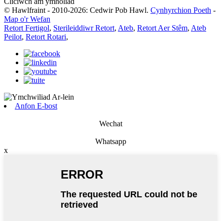
Cliciwch am ymholiad
© Hawlfraint - 2010-2026: Cedwir Pob Hawl.
Cynhyrchion Poeth
-
Map o'r Wefan
Retort Fertigol
,
Sterileiddiwr Retort
,
Ateb
,
Retort Aer Stêm
,
Ateb
Peilot
,
Retort Rotari
,
Anfon E-bost
Wechat
Whatsapp
x