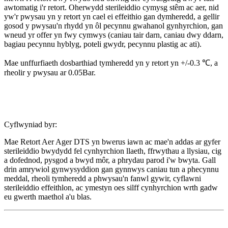
awtomatig i'r retort. Oherwydd sterileiddio cymysg stêm ac aer, nid
yw'r pwysau yn y retort yn cael ei effeithio gan dymheredd, a gellir
gosod y pwysau'n rhydd yn ôl pecynnu gwahanol gynhyrchion, gan
wneud yr offer yn fwy cymwys (caniau tair darn, caniau dwy ddarn,
bagiau pecynnu hyblyg, poteli gwydr, pecynnu plastig ac ati).
Mae unffurfiaeth dosbarthiad tymheredd yn y retort yn +/-0.3 ℃, a
rheolir y pwysau ar 0.05Bar.
Cyflwyniad byr:
Mae Retort Aer Ager DTS yn bwerus iawn ac mae'n addas ar gyfer
sterileiddio bwydydd fel cynhyrchion llaeth, ffrwythau a llysiau, cig
a dofednod, pysgod a bwyd môr, a phrydau parod i'w bwyta. Gall
drin amrywiol gynwysyddion gan gynnwys caniau tun a phecynnu
meddal, rheoli tymheredd a phwysau'n fanwl gywir, cyflawni
sterileiddio effeithlon, ac ymestyn oes silff cynhyrchion wrth gadw
eu gwerth maethol a'u blas.