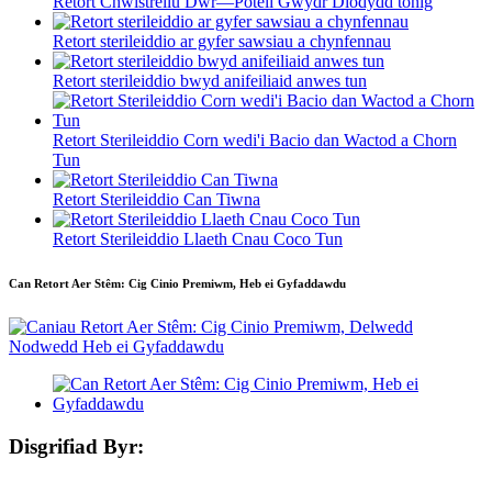
Retort Chwistrellu Dŵr—Poteli Gwydr Diodydd tonig
Retort sterileiddio ar gyfer sawsiau a chynfennau
Retort sterileiddio bwyd anifeiliaid anwes tun
Retort Sterileiddio Corn wedi'i Bacio dan Wactod a Chorn
Tun
Retort Sterileiddio Can Tiwna
Retort Sterileiddio Llaeth Cnau Coco Tun
Can Retort Aer Stêm: Cig Cinio Premiwm, Heb ei Gyfaddawdu
Disgrifiad Byr: