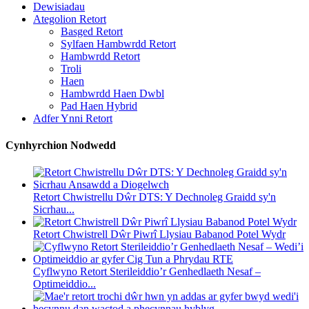
Dewisiadau
Ategolion Retort
Basged Retort
Sylfaen Hambwrdd Retort
Hambwrdd Retort
Troli
Haen
Hambwrdd Haen Dwbl
Pad Haen Hybrid
Adfer Ynni Retort
Cynhyrchion Nodwedd
Retort Chwistrellu Dŵr DTS: Y Dechnoleg Graidd sy'n
Sicrhau...
Retort Chwistrell Dŵr Piwrî Llysiau Babanod Potel Wydr
Cyflwyno Retort Sterileiddio’r Genhedlaeth Nesaf –
Optimeiddio...