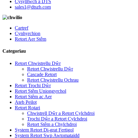
Cysylltwch â DTS
sales1@dtszb.com
Cartref
Cynhyrchion
Retort Aer Stêm
Categorïau
Retort Chwistrellu Dŵr
Retort Chwistrellu Dŵr
Cascade Retort
Retort Chwistrellu Ochrau
Retort Trochi Dŵr
Retort Stêm Uniongyrchol
Retort Stêm ac Aer
Ateb Peilot
Retort Rotari
Chwistrell Dŵr a Retort Cylchdroi
Trochi Dŵr a Retort Cylchdroi
Retort Stêm a Chylchdroi
System Retort Di-grat Fertigol
System Retort Swp Awtomataidd