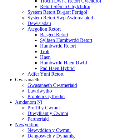
Trochi Dŵr a Retort Cylchdroi
Retort Stêm a Chylchdroi
System Retort Di-grat Fertigol
System Retort Swp Awtomataidd
Dewisiadau
Ategolion Retort
Basged Retort
Sylfaen Hambwrdd Retort
Hambwrdd Retort
Troli
Haen
Hambwrdd Haen Dwbl
Pad Haen Hybrid
Adfer Ynni Retort
Gwasanaeth
Gwasanaeth Cwsmeriaid
Lawrlwytho
Problem Gyffredin
Amdanom Ni
Proffil y Cwmni
Diwylliant y Cwmni
Partneriaid
Newyddion
Newyddion y Cwmni
Dangoswch y Dynamig