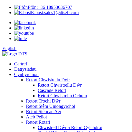
Ffôn:
+86 18953636707
E-bost:
sales1@dtszb.com
English
Cartref
Datrysiadau
Cynhyrchion
Retort Chwistrellu Dŵr
Retort Chwistrellu Dŵr
Cascade Retort
Retort Chwistrellu Ochrau
Retort Trochi Dŵr
Retort Stêm Uniongyrchol
Retort Stêm ac Aer
Ateb Peilot
Retort Rotari
Chwistrell Dŵr a Retort Cylchdroi