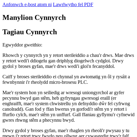
Anfonwch e-bost atom ni
Lawrlwytho fel PDF
Manylion Cynnyrch
Tagiau Cynnyrch
Egwyddor gweithio:
Rhowch y cynnyrch yn y retort sterileiddio a chau'r drws. Mae drws
y retort wedi'i ddiogelu gan driphlyg diogelwch cydgloi. Drwy
gydol y broses gyfan, mae'r drws wedi'i gloi'n fecanyddol.
Caiff y broses sterileiddio ei chynnal yn awtomatig yn ôl y rysáit a
fewnbynnir i'r rheolydd micro-brosesu PLC.
Mae'r system hon yn seiliedig ar wresogi uniongyrchol ar gyfer
pecynnu bwyd gan stêm, heb gyfryngau gwresogi eraill (er
enghraifft, mae'r system chwistrellu yn defnyddio dŵr fel cyfrwng
canolradd). Gan fod y ffan bwerus yn gorfodi'r stêm yn y retort i
ffurfio cylch, mae'r stêm yn unffurf. Gall ffaniau gyflymu'r cyfnewid
gwres rhwng stêm a phecynnu bwyd.
Drwy gydol y broses gyfan, mae'r rhaglen yn rheoli'r pwysau y tu
mewn i'r retort trwy fwydo neu ollwng aer cywasgedig trwy'r falf